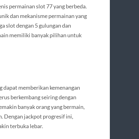
nis permainan slot 77 yang berbeda.
unik dan mekanisme permainan yang
gga slot dengan 5 gulungan dan
ain memiliki banyak pilihan untuk
ang dapat memberikan kemenangan
terus berkembang seiring dengan
semakin banyak orang yang bermain,
. Dengan jackpot progresif ini,
in terbuka lebar.