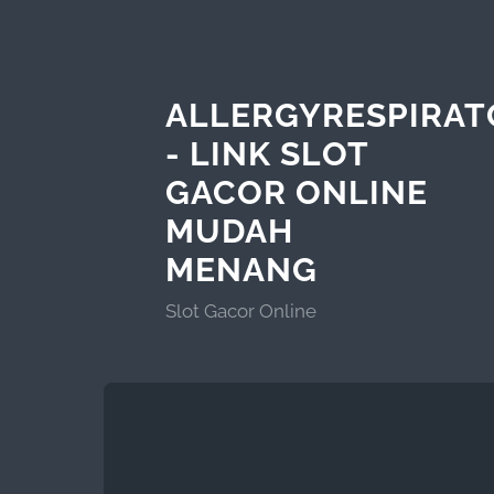
ALLERGYRESPIRA
- LINK SLOT
GACOR ONLINE
MUDAH
MENANG
Slot Gacor Online