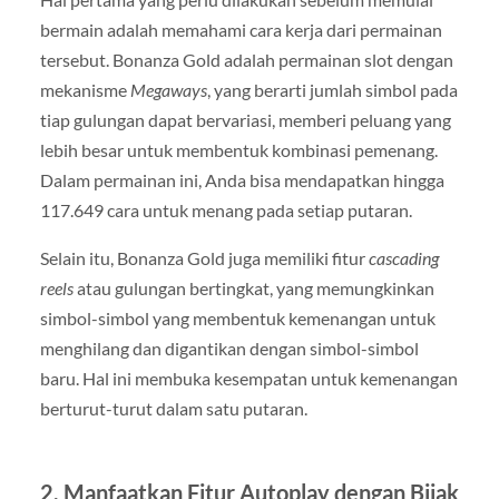
bermain adalah memahami cara kerja dari permainan
tersebut. Bonanza Gold adalah permainan slot dengan
mekanisme
Megaways
, yang berarti jumlah simbol pada
tiap gulungan dapat bervariasi, memberi peluang yang
lebih besar untuk membentuk kombinasi pemenang.
Dalam permainan ini, Anda bisa mendapatkan hingga
117.649 cara untuk menang pada setiap putaran.
Selain itu, Bonanza Gold juga memiliki fitur
cascading
reels
atau gulungan bertingkat, yang memungkinkan
simbol-simbol yang membentuk kemenangan untuk
menghilang dan digantikan dengan simbol-simbol
baru. Hal ini membuka kesempatan untuk kemenangan
berturut-turut dalam satu putaran.
2.
Manfaatkan Fitur Autoplay dengan Bijak