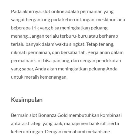
Pada akhirnya, slot online adalah permainan yang
sangat bergantung pada keberuntungan, meskipun ada
beberapa trik yang bisa meningkatkan peluang
menang. Jangan terlalu terburu-buru atau berharap
terlalu banyak dalam waktu singkat. Tetap tenang,
nikmati permainan, dan bersabarlah. Perjalanan dalam
permainan slot bisa panjang, dan dengan pendekatan
yang sabar, Anda akan meningkatkan peluang Anda
untuk meraih kemenangan.
Kesimpulan
Bermain slot Bonanza Gold membutuhkan kombinasi
antara strategi yang baik, manajemen bankroll, serta
keberuntungan. Dengan memahami mekanisme