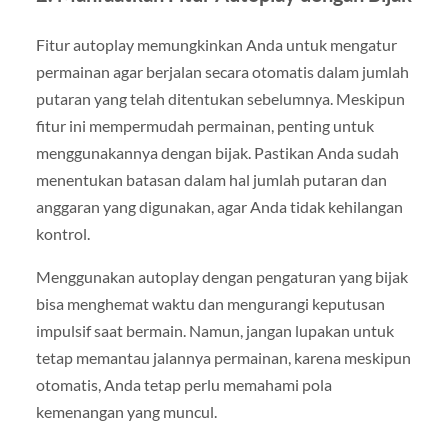
Fitur autoplay memungkinkan Anda untuk mengatur
permainan agar berjalan secara otomatis dalam jumlah
putaran yang telah ditentukan sebelumnya. Meskipun
fitur ini mempermudah permainan, penting untuk
menggunakannya dengan bijak. Pastikan Anda sudah
menentukan batasan dalam hal jumlah putaran dan
anggaran yang digunakan, agar Anda tidak kehilangan
kontrol.
Menggunakan autoplay dengan pengaturan yang bijak
bisa menghemat waktu dan mengurangi keputusan
impulsif saat bermain. Namun, jangan lupakan untuk
tetap memantau jalannya permainan, karena meskipun
otomatis, Anda tetap perlu memahami pola
kemenangan yang muncul.