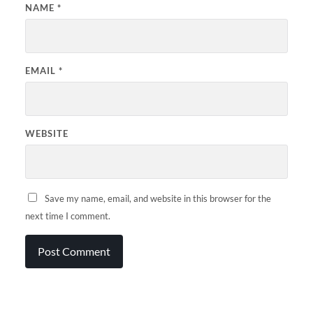
NAME
*
EMAIL
*
WEBSITE
Save my name, email, and website in this browser for the
next time I comment.