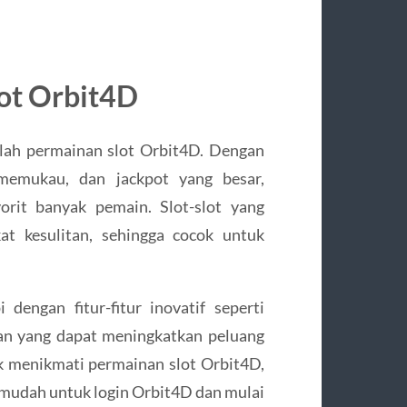
ot Orbit4D
alah permainan slot Orbit4D. Dengan
 memukau, dan jackpot yang besar,
orit banyak pemain. Slot-slot yang
at kesulitan, sehingga cocok untuk
dengan fitur-fitur inovatif seperti
han yang dapat meningkatkan peluang
 menikmati permainan slot Orbit4D,
mudah untuk login Orbit4D dan mulai