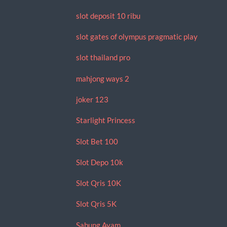
slot deposit 10 ribu
slot gates of olympus pragmatic play
slot thailand pro
mahjong ways 2
joker 123
Starlight Princess
Slot Bet 100
Slot Depo 10k
Slot Qris 10K
Slot Qris 5K
Sabung Ayam