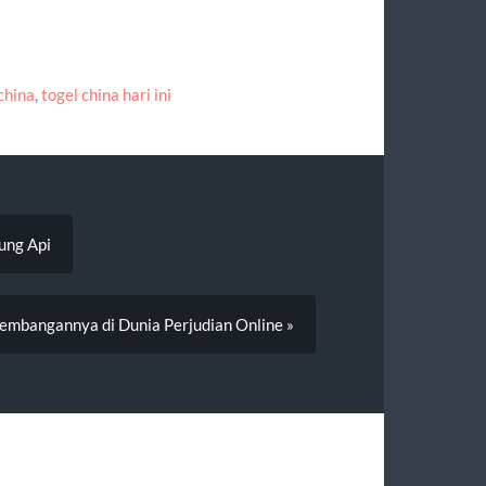
 china
,
togel china hari ini
ung Api
embangannya di Dunia Perjudian Online »