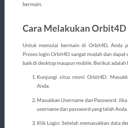
bermain.
Cara Melakukan Orbit4D 
Untuk memulai bermain di Orbit4D, Anda pe
Proses login Orbit4D sangat mudah dan dapat d
baik di desktop maupun mobile. Berikut adalah
Kunjungi situs resmi Orbit4D: Masuk
Anda.
Masukkan Username dan Password: Jika 
username dan password yang telah Anda 
Klik Login: Setelah memasukkan data den