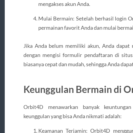
mengakses akun Anda.
Mulai Bermain: Setelah berhasil login 
permainan favorit Anda dan mulai bermai
Jika Anda belum memiliki akun, Anda dapat m
dengan mengisi formulir pendaftaran di situ
biasanya cepat dan mudah, sehingga Anda dapa
Keunggulan Bermain di O
Orbit4D menawarkan banyak keuntungan
keunggulan yang bisa Anda nikmati adalah:
Keamanan Terjamin: Orbit4D mengguna