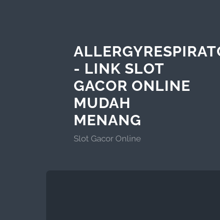
ALLERGYRESPIRA
- LINK SLOT
GACOR ONLINE
MUDAH
MENANG
Slot Gacor Online