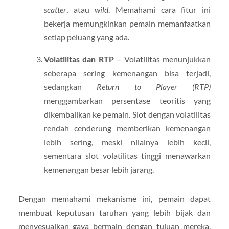
scatter
, atau
wild
. Memahami cara fitur ini
bekerja memungkinkan pemain memanfaatkan
setiap peluang yang ada.
Volatilitas dan RTP
– Volatilitas menunjukkan
seberapa sering kemenangan bisa terjadi,
sedangkan
Return to Player (RTP)
menggambarkan persentase teoritis yang
dikembalikan ke pemain. Slot dengan volatilitas
rendah cenderung memberikan kemenangan
lebih sering, meski nilainya lebih kecil,
sementara slot volatilitas tinggi menawarkan
kemenangan besar lebih jarang.
Dengan memahami mekanisme ini, pemain dapat
membuat keputusan taruhan yang lebih bijak dan
menyesuaikan gaya bermain dengan tujuan mereka,