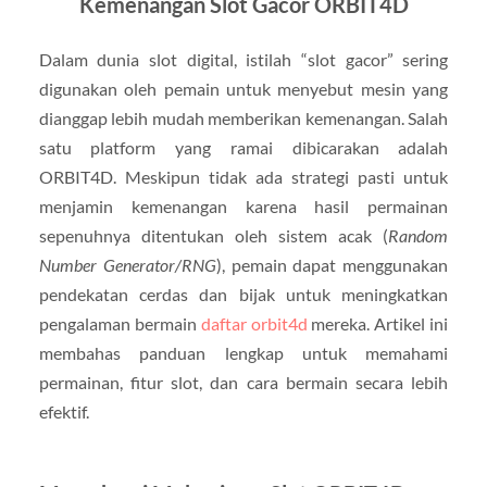
Kemenangan Slot Gacor ORBIT4D
Dalam dunia slot digital, istilah “slot gacor” sering
digunakan oleh pemain untuk menyebut mesin yang
dianggap lebih mudah memberikan kemenangan. Salah
satu platform yang ramai dibicarakan adalah
ORBIT4D. Meskipun tidak ada strategi pasti untuk
menjamin kemenangan karena hasil permainan
sepenuhnya ditentukan oleh sistem acak (
Random
Number Generator/RNG
), pemain dapat menggunakan
pendekatan cerdas dan bijak untuk meningkatkan
pengalaman bermain
daftar orbit4d
mereka. Artikel ini
membahas panduan lengkap untuk memahami
permainan, fitur slot, dan cara bermain secara lebih
efektif.