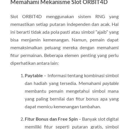
Memahami Mekanisme Slot ORBIT4D
Slot ORBIT4D menggunakan sistem RNG yang
memastikan setiap putaran independen dan acak. Hal
ini berarti tidak ada pola pasti atau simbol “ajaib” yang
bisa menjamin kemenangan. Namun, pemain dapat
memaksimalkan peluang mereka dengan memahami
fitur permainan. Beberapa elemen penting yang perlu
diperhatikan antara lain:
Paytable
– Informasi tentang kombinasi simbol
dan hadiah yang tersedia. Memahami
paytable
membantu pemain mengetahui simbol mana
yang paling bernilai dan fitur bonus apa yang
dapat memicu kemenangan tambahan.
Fitur Bonus dan Free Spin
– Banyak slot digital
memiliki fitur seperti putaran gratis, simbol