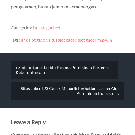
pengalaman, bukan jaminan kemenangan.
Categories:
Uncategorized
Tags:
link slot gacor
,
situs slot gacor
,
slot gacor maxwin
« Slot Fortune Rabbit: Pesona Permainan Bertema
Keberuntungan
Situs Joker123 Gacor Menarik Perhatian karena Alur
Permainan Konsisten »
Leave a Reply
Your email address will not be published.
Required fields