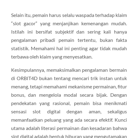
Selain itu, pemain harus selalu waspada terhadap klaim
“slot gacor” yang menjanjikan kemenangan mudah.
Istilah ini bersifat subjektif dan sering kali hanya
pengalaman pribadi pemain tertentu, bukan fakta
statistik. Memahami hal ini penting agar tidak mudah
terbawa oleh klaim yang menyesatkan.
Kesimpulannya, memaksimalkan pengalaman bermain
di ORBIT4D bukan tentang mencari trik instan untuk
menang, tetapi memahami mekanisme permainan, fitur
bonus, dan mengelola modal secara bijak. Dengan
pendekatan yang rasional, pemain bisa menikmati
sensasi slot digital dengan aman, sekaligus
memanfaatkan peluang yang ada secara efektif. Kunci
utama adalah literasi permainan dan kesadaran bahwa
slot digital adalah bentuk hiburan yang mengutamakan