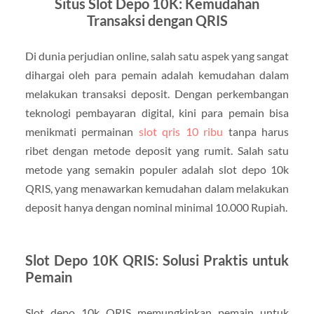
Situs Slot Depo 10K: Kemudahan
Transaksi dengan QRIS
Di dunia perjudian online, salah satu aspek yang sangat
dihargai oleh para pemain adalah kemudahan dalam
melakukan transaksi deposit. Dengan perkembangan
teknologi pembayaran digital, kini para pemain bisa
menikmati permainan
slot qris 10 ribu
tanpa harus
ribet dengan metode deposit yang rumit. Salah satu
metode yang semakin populer adalah slot depo 10k
QRIS, yang menawarkan kemudahan dalam melakukan
deposit hanya dengan nominal minimal 10.000 Rupiah.
Slot Depo 10K QRIS: Solusi Praktis untuk
Pemain
Slot depo 10k QRIS memungkinkan pemain untuk