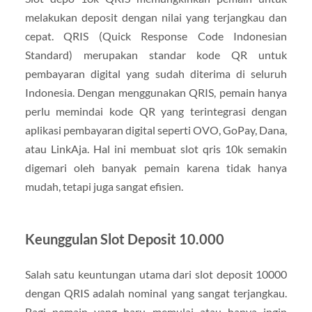
melakukan deposit dengan nilai yang terjangkau dan
cepat. QRIS (Quick Response Code Indonesian
Standard) merupakan standar kode QR untuk
pembayaran digital yang sudah diterima di seluruh
Indonesia. Dengan menggunakan QRIS, pemain hanya
perlu memindai kode QR yang terintegrasi dengan
aplikasi pembayaran digital seperti OVO, GoPay, Dana,
atau LinkAja. Hal ini membuat slot qris 10k semakin
digemari oleh banyak pemain karena tidak hanya
mudah, tetapi juga sangat efisien.
Keunggulan Slot Deposit 10.000
Salah satu keuntungan utama dari slot deposit 10000
dengan QRIS adalah nominal yang sangat terjangkau.
Bagi pemain yang baru memulai atau hanya ingin