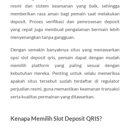
resmi dan sistem keamanan yang baik, sehingga
memberikan rasa aman bagi pemain saat melakukan
deposit. Proses verifikasi dan pemrosesan deposit
yang cepat juga membuat pengalaman bermain lebih
menyenangkan tanpa gangguan.
Dengan semakin banyaknya situs yang menawarkan
opsi slot deposit qris, pemain dapat dengan mudah
memilih platform yang paling sesuai dengan
kebutuhan mereka. Penting untuk selalu memeriksa
apakah situs tersebut sudah terdaftar di regulator
perjudian resmi, guna memastikan keamanan transaksi
serta kualitas permainan yang ditawarkan.
Kenapa Memilih Slot Deposit QRIS?