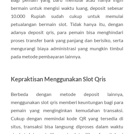
bermain untuk mengisi waktu luang, deposit sebesar
10.000 Rupiah sudah cukup untuk memulai
petualangan bermain slot. Tidak hanya itu, dengan
adanya deposit qris, para pemain bisa menghindari
proses transfer bank yang panjang dan berisiko, serta
mengurangi biaya administrasi yang mungkin timbul
pada metode pembayaran lainnya.
Kepraktisan Menggunakan Slot Qris
Berbeda dengan metode deposit lainnya,
menggunakan slot qris memberi keuntungan bagi para
pemain yang menginginkan kemudahan transaksi.
Cukup dengan memindai kode QR yang tersedia di
situs, transaksi bisa langsung diproses dalam waktu