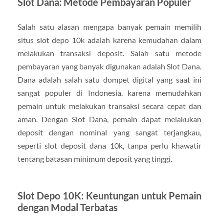
Slot Dana: Metode Pembayaran Populer
Salah satu alasan mengapa banyak pemain memilih
situs slot depo 10k adalah karena kemudahan dalam
melakukan transaksi deposit. Salah satu metode
pembayaran yang banyak digunakan adalah Slot Dana.
Dana adalah salah satu dompet digital yang saat ini
sangat populer di Indonesia, karena memudahkan
pemain untuk melakukan transaksi secara cepat dan
aman. Dengan Slot Dana, pemain dapat melakukan
deposit dengan nominal yang sangat terjangkau,
seperti slot deposit dana 10k, tanpa perlu khawatir
tentang batasan minimum deposit yang tinggi.
Slot Depo 10K: Keuntungan untuk Pemain
dengan Modal Terbatas