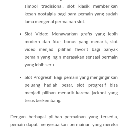
simbol tradisional, slot klasik memberikan
kesan nostalgia bagi para pemain yang sudah
lama mengenal permainan slot.
Slot Video: Menawarkan grafis yang lebih
modern dan fitur bonus yang menarik, slot
video menjadi pilihan favorit bagi banyak
pemain yang ingin merasakan sensasi bermain
yang lebih seru.
Slot Progresif: Bagi pemain yang menginginkan
peluang hadiah besar, slot progresif bisa
menjadi pilihan menarik karena jackpot yang
terus berkembang.
Dengan berbagai pilihan permainan yang tersedia,
pemain dapat menyesuaikan permainan yang mereka