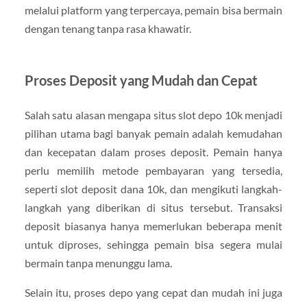
melalui platform yang terpercaya, pemain bisa bermain
dengan tenang tanpa rasa khawatir.
Proses Deposit yang Mudah dan Cepat
Salah satu alasan mengapa situs slot depo 10k menjadi
pilihan utama bagi banyak pemain adalah kemudahan
dan kecepatan dalam proses deposit. Pemain hanya
perlu memilih metode pembayaran yang tersedia,
seperti slot deposit dana 10k, dan mengikuti langkah-
langkah yang diberikan di situs tersebut. Transaksi
deposit biasanya hanya memerlukan beberapa menit
untuk diproses, sehingga pemain bisa segera mulai
bermain tanpa menunggu lama.
Selain itu, proses depo yang cepat dan mudah ini juga