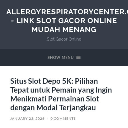
ALLERGYRESPIRATORYCENTER
- LINK SLOT GACOR ONLINE
MUDAH MENANG
Slot Gacor Online
SHOW MENU
Situs Slot Depo 5K: Pilihan
Tepat untuk Pemain yang Ingin
Menikmati Permainan Slot
dengan Modal Terjangkau
JANUARY 23, 2026
/
0 COMMENTS