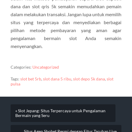
dana dan slot qris 5k semakin memudahkan pemain
dalam melakukan transaksi. Jangan lupa untuk memilih
situs yang terpercaya dan menyediakan berbagai
pilihan metode pembayaran yang aman agar
pengalaman bermain slot Anda semakin
menyenangkan.
Categories:
Uncategorized
Tags:
slot bet 5rb
,
slot dana 5 ribu
,
slot depo 5k dana
,
slot
pulsa
« Slot Jepang: Situs Terpercaya untuk Pengalaman
Bermain yang Seru
Situs Agen Sbobet Resmi dengan Fitur Taruhan Live