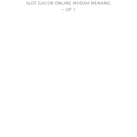
SLOT GACOR ONLINE MUDAH MENANG
—
UP ↑