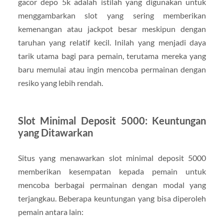
gacor depo 5k adalah istilah yang digunakan untuk
menggambarkan slot yang sering memberikan
kemenangan atau jackpot besar meskipun dengan
taruhan yang relatif kecil. Inilah yang menjadi daya
tarik utama bagi para pemain, terutama mereka yang
baru memulai atau ingin mencoba permainan dengan
resiko yang lebih rendah.
Slot Minimal Deposit 5000: Keuntungan
yang Ditawarkan
Situs yang menawarkan slot minimal deposit 5000
memberikan kesempatan kepada pemain untuk
mencoba berbagai permainan dengan modal yang
terjangkau. Beberapa keuntungan yang bisa diperoleh
pemain antara lain: