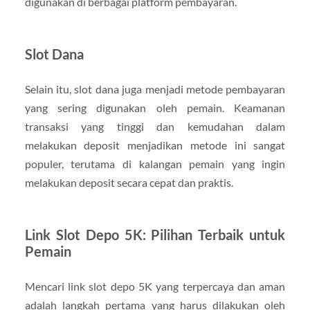
digunakan di berbagai platform pembayaran.
Slot Dana
Selain itu, slot dana juga menjadi metode pembayaran
yang sering digunakan oleh pemain. Keamanan
transaksi yang tinggi dan kemudahan dalam
melakukan deposit menjadikan metode ini sangat
populer, terutama di kalangan pemain yang ingin
melakukan deposit secara cepat dan praktis.
Link Slot Depo 5K: Pilihan Terbaik untuk
Pemain
Mencari link slot depo 5K yang terpercaya dan aman
adalah langkah pertama yang harus dilakukan oleh