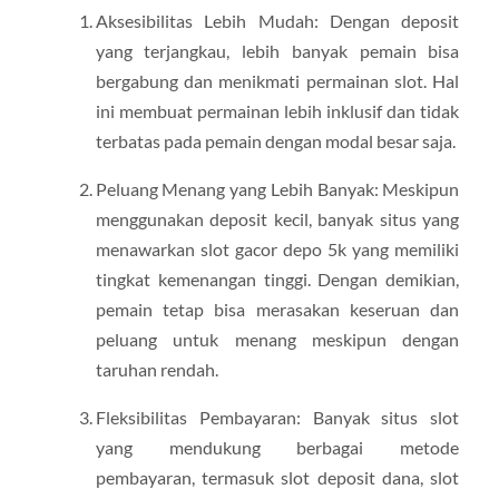
Aksesibilitas Lebih Mudah: Dengan deposit
yang terjangkau, lebih banyak pemain bisa
bergabung dan menikmati permainan slot. Hal
ini membuat permainan lebih inklusif dan tidak
terbatas pada pemain dengan modal besar saja.
Peluang Menang yang Lebih Banyak: Meskipun
menggunakan deposit kecil, banyak situs yang
menawarkan slot gacor depo 5k yang memiliki
tingkat kemenangan tinggi. Dengan demikian,
pemain tetap bisa merasakan keseruan dan
peluang untuk menang meskipun dengan
taruhan rendah.
Fleksibilitas Pembayaran: Banyak situs slot
yang mendukung berbagai metode
pembayaran, termasuk slot deposit dana, slot