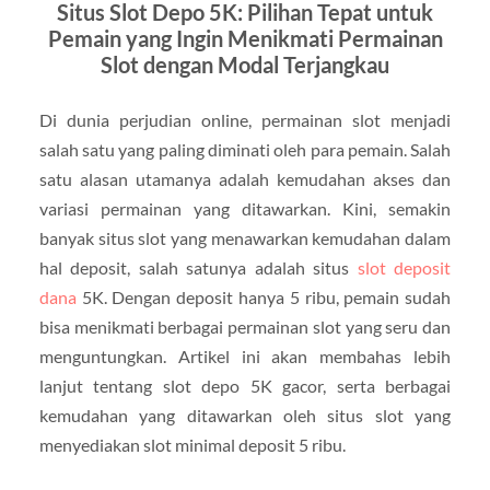
Situs Slot Depo 5K: Pilihan Tepat untuk
Pemain yang Ingin Menikmati Permainan
Slot dengan Modal Terjangkau
Di dunia perjudian online, permainan slot menjadi
salah satu yang paling diminati oleh para pemain. Salah
satu alasan utamanya adalah kemudahan akses dan
variasi permainan yang ditawarkan. Kini, semakin
banyak situs slot yang menawarkan kemudahan dalam
hal deposit, salah satunya adalah situs
slot deposit
dana
5K. Dengan deposit hanya 5 ribu, pemain sudah
bisa menikmati berbagai permainan slot yang seru dan
menguntungkan. Artikel ini akan membahas lebih
lanjut tentang slot depo 5K gacor, serta berbagai
kemudahan yang ditawarkan oleh situs slot yang
menyediakan slot minimal deposit 5 ribu.