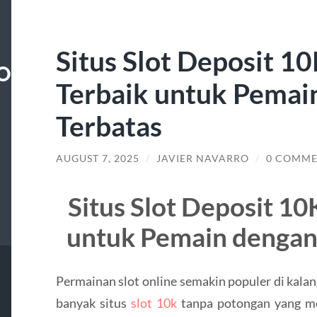
Situs Slot Deposit 10
TORYCENTER.COM
Terbaik untuk Pemai
Terbatas
AUGUST 7, 2025
/
JAVIER NAVARRO
/
0 COMME
Situs Slot Deposit 10
untuk Pemain dengan
Permainan slot online semakin populer di kalan
banyak situs
slot 10k
tanpa potongan
yang me