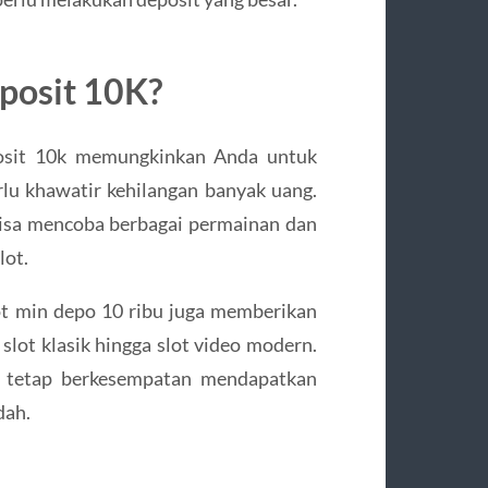
posit 10K?
posit 10k memungkinkan Anda untuk
lu khawatir kehilangan banyak uang.
bisa mencoba berbagai permainan dan
lot.
lot min depo 10 ribu juga memberikan
slot klasik hingga slot video modern.
n tetap berkesempatan mendapatkan
dah.