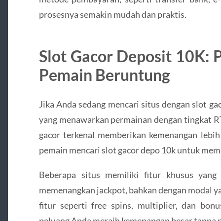
prosesnya semakin mudah dan praktis.
Slot Gacor Deposit 10K: P
Pemain Beruntung
Jika Anda sedang mencari situs dengan slot ga
yang menawarkan permainan dengan tingkat RTP 
gacor terkenal memberikan kemenangan lebih 
pemain mencari slot gacor depo 10k untuk mem
Beberapa situs memiliki fitur khusus yan
memenangkan jackpot, bahkan dengan modal yang 
fitur seperti free spins, multiplier, dan bo
peluang Anda meraih kemenangan besar tanpa p