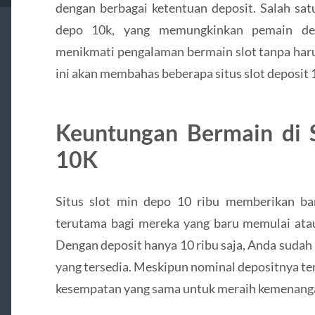
dengan berbagai ketentuan deposit. Salah sat
depo 10k, yang memungkinkan pemain den
menikmati pengalaman bermain slot tanpa haru
ini akan membahas beberapa situs slot deposit 
Keuntungan Bermain di 
10K
Situs slot min depo 10 ribu memberikan ba
terutama bagi mereka yang baru memulai atau 
Dengan deposit hanya 10 ribu saja, Anda sudah
yang tersedia. Meskipun nominal depositnya te
kesempatan yang sama untuk meraih kemenanga