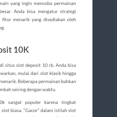
emain yang ingin mencoba permainan
besar. Anda bisa mengatur strategi
 fitur menarik yang disediakan oleh
ng.
osit 10K
i situs slot deposit 10 rb. Anda bisa
warkan, mulai dari slot klasik hingga
g menarik. Beberapa permainan bahkan
ambah seiring dengan waktu.
0k sangat populer karena tingkat
lot biasa. “Gacor” dalam istilah slot