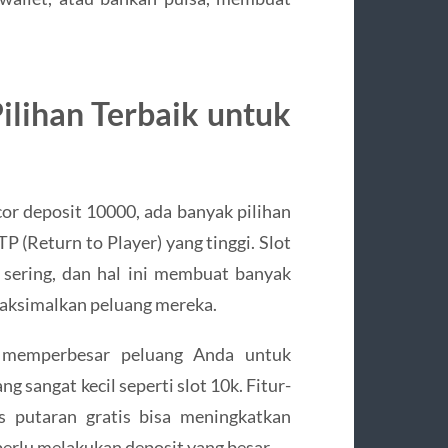
ilihan Terbaik untuk
cor deposit 10000, ada banyak pilihan
(Return to Player) yang tinggi. Slot
sering, dan hal ini membuat banyak
aksimalkan peluang mereka.
g memperbesar peluang Anda untuk
sangat kecil seperti slot 10k. Fitur-
nus putaran gratis bisa meningkatkan
erlu melakukan deposit yang besar.