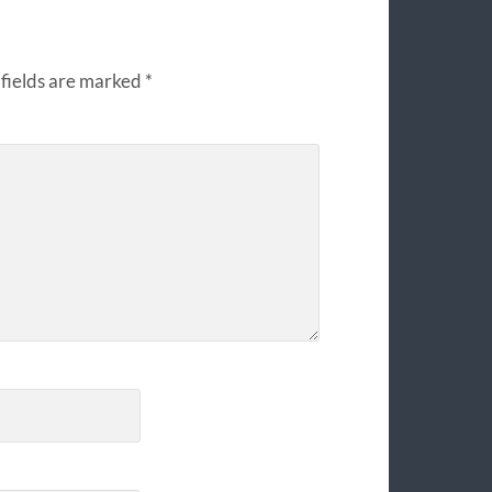
fields are marked
*