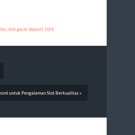
ribu
,
slot gacor deposit 10rb
esmi untuk Pengalaman Slot Berkualitas »