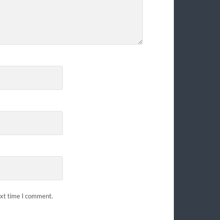
ext time I comment.