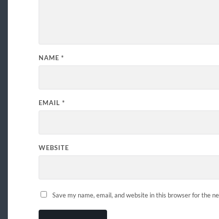
NAME
*
EMAIL
*
WEBSITE
Save my name, email, and website in this browser for the n