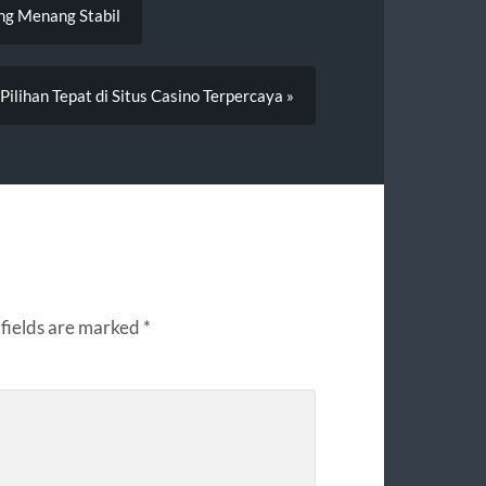
ng Menang Stabil
lihan Tepat di Situs Casino Terpercaya »
fields are marked
*