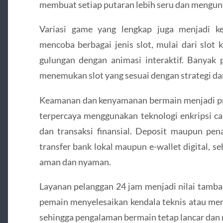
membuat setiap putaran lebih seru dan mengun
Variasi game yang lengkap juga menjadi ke
mencoba berbagai jenis slot, mulai dari slot 
gulungan dengan animasi interaktif. Banya
menemukan slot yang sesuai dengan strategi da
Keamanan dan kenyamanan bermain menjadi prio
terpercaya menggunakan teknologi enkripsi c
dan transaksi finansial. Deposit maupun pen
transfer bank lokal maupun e-wallet digital, 
aman dan nyaman.
Layanan pelanggan 24 jam menjadi nilai tamba
pemain menyelesaikan kendala teknis atau me
sehingga pengalaman bermain tetap lancar da