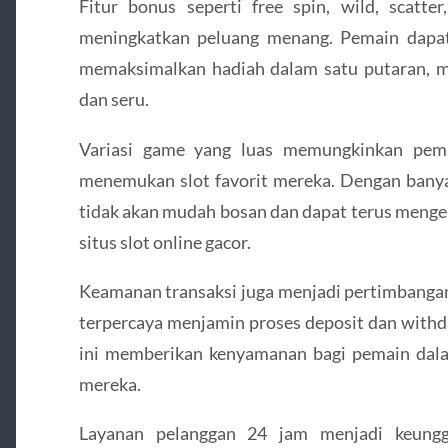
Fitur bonus seperti free spin, wild, scatt
meningkatkan peluang menang. Pemain dapat 
memaksimalkan hadiah dalam satu putaran, 
dan seru.
Variasi game yang luas memungkinkan pema
menemukan slot favorit mereka. Dengan banya
tidak akan mudah bosan dan dapat terus mengeks
situs slot online gacor.
Keamanan transaksi juga menjadi pertimbangan 
terpercaya menjamin proses deposit dan withd
ini memberikan kenyamanan bagi pemain dal
mereka.
Layanan pelanggan 24 jam menjadi keungg