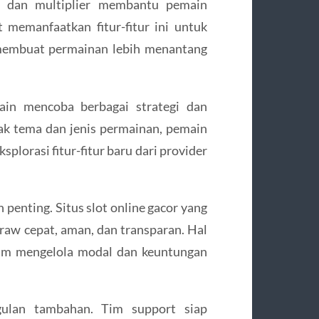
er, dan multiplier membantu pemain
memanfaatkan fitur-fitur ini untuk
membuat permainan lebih menantang
in mencoba berbagai strategi dan
k tema dan jenis permainan, pemain
plorasi fitur-fitur baru dari provider
penting. Situs slot online gacor yang
raw cepat, aman, dan transparan. Hal
am mengelola modal dan keuntungan
ulan tambahan. Tim support siap