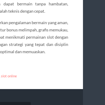
 dapat bermain tanpa hambatan,
ah teknis dengan cepat.
arkan pengalaman bermain yang aman,
itur bonus melimpah, grafis memukau,
pat menikmati permainan slot dengan
an strategi yang tepat dan disiplin
 optimal dan memuaskan.
,
slot online