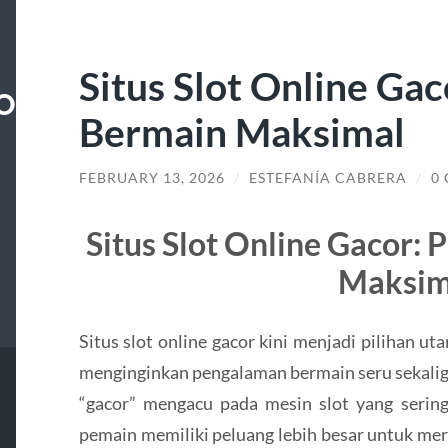
Situs Slot Online Ga
TORYCENTER.COM
Bermain Maksimal
FEBRUARY 13, 2026
/
ESTEFANÍA CABRERA
/
0
Situs Slot Online Gacor:
Maksim
Situs slot online gacor kini menjadi pilihan u
menginginkan pengalaman bermain seru sekaligu
“gacor” mengacu pada mesin slot yang seri
pemain memiliki peluang lebih besar untuk me