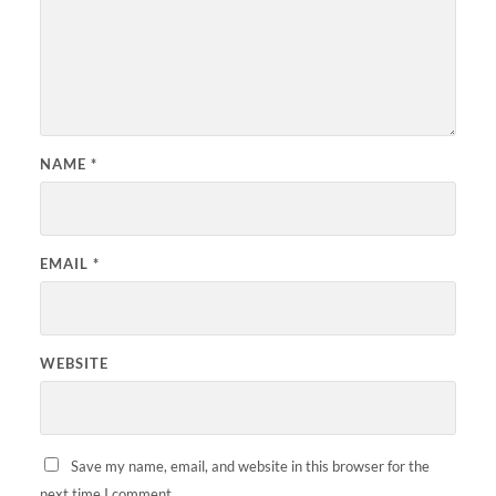
NAME
*
EMAIL
*
WEBSITE
Save my name, email, and website in this browser for the
next time I comment.