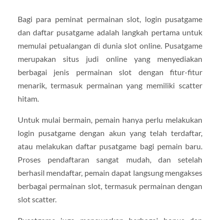
Bagi para peminat permainan slot, login pusatgame
dan daftar pusatgame adalah langkah pertama untuk
memulai petualangan di dunia slot online. Pusatgame
merupakan situs judi online yang menyediakan
berbagai jenis permainan slot dengan fitur-fitur
menarik, termasuk permainan yang memiliki scatter
hitam.
Untuk mulai bermain, pemain hanya perlu melakukan
login pusatgame dengan akun yang telah terdaftar,
atau melakukan daftar pusatgame bagi pemain baru.
Proses pendaftaran sangat mudah, dan setelah
berhasil mendaftar, pemain dapat langsung mengakses
berbagai permainan slot, termasuk permainan dengan
slot scatter.