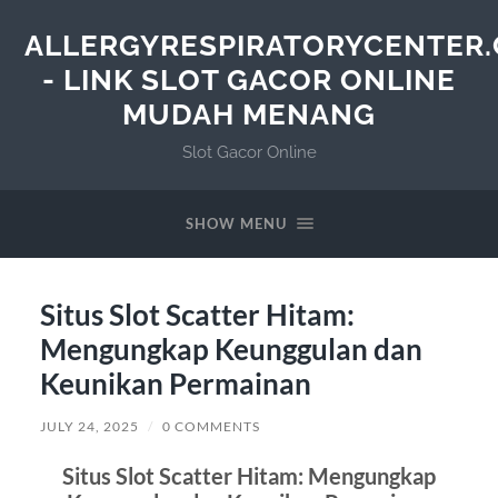
ALLERGYRESPIRATORYCENTER
- LINK SLOT GACOR ONLINE
MUDAH MENANG
Slot Gacor Online
SHOW MENU
Situs Slot Scatter Hitam:
Mengungkap Keunggulan dan
Keunikan Permainan
JULY 24, 2025
/
0 COMMENTS
Situs Slot Scatter Hitam: Mengungkap