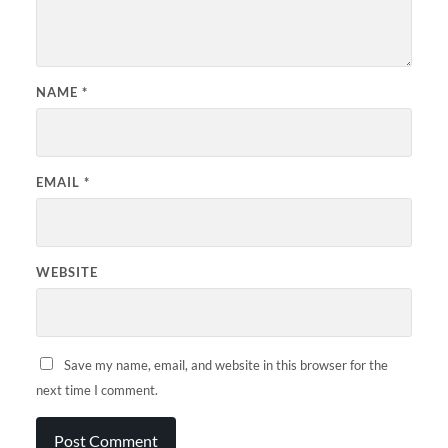
NAME
*
EMAIL
*
WEBSITE
Save my name, email, and website in this browser for the
next time I comment.