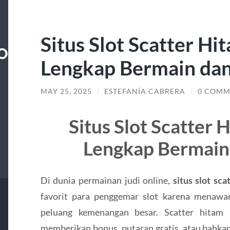
Situs Slot Scatter H
TORYCENTER.COM
Lengkap Bermain da
MAY 25, 2025
/
ESTEFANÍA CABRERA
/
0 COMM
Situs Slot Scatter
Lengkap Bermain
Di dunia permainan judi online,
situs slot sca
favorit para penggemar slot karena menawar
peluang kemenangan besar. Scatter hitam 
memberikan bonus, putaran gratis, atau bahkan 