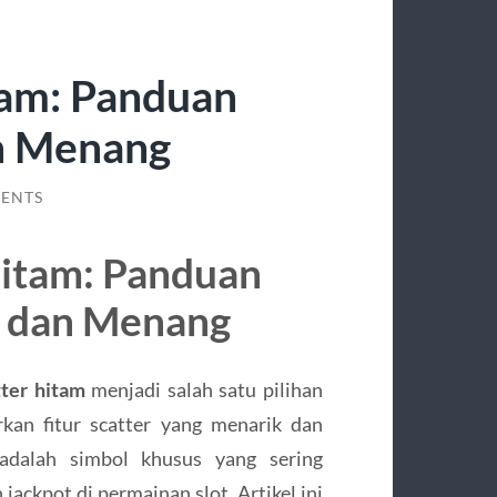
itam: Panduan
n Menang
ENTS
 Hitam: Panduan
 dan Menang
tter hitam
menjadi salah satu pilihan
kan fitur scatter yang menarik dan
adalah simbol khusus yang sering
jackpot di permainan slot. Artikel ini