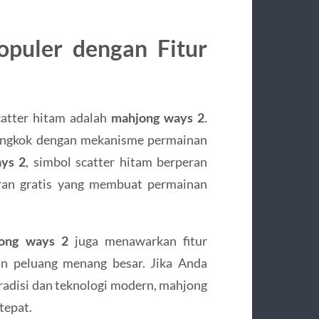
opuler dengan Fitur
catter hitam adalah
mahjong ways 2
.
iongkok dengan mekanisme permainan
ys 2
, simbol scatter hitam berperan
ran gratis yang membuat permainan
ong ways 2
juga menawarkan fitur
an peluang menang besar. Jika Anda
adisi dan teknologi modern, mahjong
tepat.