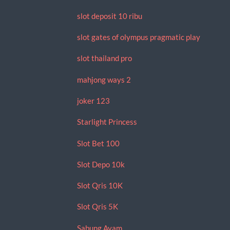
slot deposit 10 ribu
slot gates of olympus pragmatic play
slot thailand pro
mahjong ways 2
joker 123
Starlight Princess
Slot Bet 100
Slot Depo 10k
Slot Qris 10K
Slot Qris 5K
Sabung Ayam