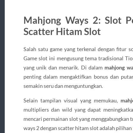
Mahjong Ways 2: Slot P
Scatter Hitam Slot
Salah satu game yang terkenal dengan fitur s
Game slot ini mengusung tema tradisional T
yang unik dan menarik. Di dalam
mahjong wa
penting dalam mengaktifkan bonus dan puta
semakin seru dan menguntungkan.
Selain tampilan visual yang memukau,
mahj
multipliers dan wild yang dapat meningkatk
mencari permainan slot yang menggabungkan tr
ways 2 dengan scatter hitam slot adalah pilihan 