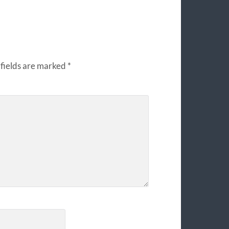
fields are marked
*