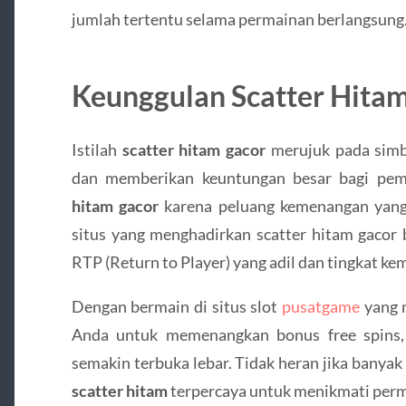
jumlah tertentu selama permainan berlangsung
Keunggulan Scatter Hitam 
Istilah
scatter hitam gacor
merujuk pada simbo
dan memberikan keuntungan besar bagi pem
hitam gacor
karena peluang kemenangan yang d
situs yang menghadirkan scatter hitam gacor
RTP (Return to Player) yang adil dan tingkat k
Dengan bermain di situs slot
pusatgame
yang m
Anda untuk memenangkan bonus free spins, 
semakin terbuka lebar. Tidak heran jika banyak
scatter hitam
terpercaya untuk menikmati perma