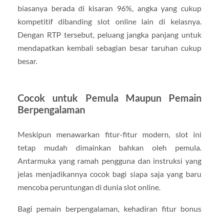
biasanya berada di kisaran 96%, angka yang cukup
kompetitif dibanding slot online lain di kelasnya.
Dengan RTP tersebut, peluang jangka panjang untuk
mendapatkan kembali sebagian besar taruhan cukup
besar.
Cocok untuk Pemula Maupun Pemain
Berpengalaman
Meskipun menawarkan fitur-fitur modern, slot ini
tetap mudah dimainkan bahkan oleh pemula.
Antarmuka yang ramah pengguna dan instruksi yang
jelas menjadikannya cocok bagi siapa saja yang baru
mencoba peruntungan di dunia slot online.
Bagi pemain berpengalaman, kehadiran fitur bonus