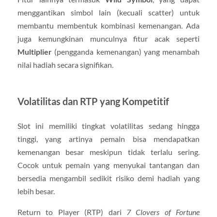
menggantikan simbol lain (kecuali scatter) untuk
membantu membentuk kombinasi kemenangan. Ada
juga kemungkinan munculnya fitur acak seperti
Multiplier
(pengganda kemenangan) yang menambah
nilai hadiah secara signifikan.
Volatilitas dan RTP yang Kompetitif
Slot ini memiliki tingkat volatilitas sedang hingga
tinggi, yang artinya pemain bisa mendapatkan
kemenangan besar meskipun tidak terlalu sering.
Cocok untuk pemain yang menyukai tantangan dan
bersedia mengambil sedikit risiko demi hadiah yang
lebih besar.
Return to Player (RTP) dari
7 Clovers of Fortune