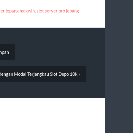
ver jepang maxwin
,
slot server pro jepang
impah
 dengan Modal Terjangkau Slot Depo 10k »