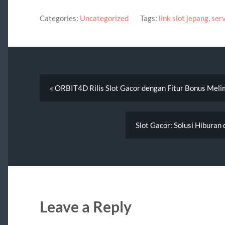
Categories:
Uncategorized
Tags:
link slot jepang
,
ser
« ORBIT4D Rilis Slot Gacor dengan Fitur Bonus Mel
Slot Gacor: Solusi Hiburan
Leave a Reply