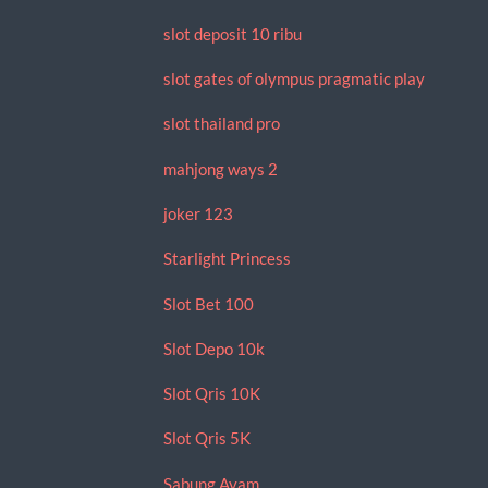
slot deposit 10 ribu
slot gates of olympus pragmatic play
slot thailand pro
mahjong ways 2
joker 123
Starlight Princess
Slot Bet 100
Slot Depo 10k
Slot Qris 10K
Slot Qris 5K
Sabung Ayam