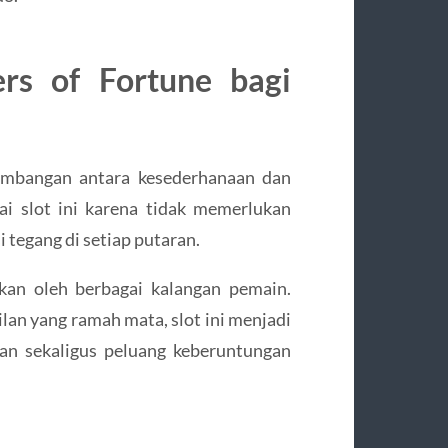
ers of Fortune bagi
eimbangan antara kesederhanaan dan
i slot ini karena tidak memerlukan
 tegang di setiap putaran.
kan oleh berbagai kalangan pemain.
an yang ramah mata, slot ini menjadi
ran sekaligus peluang keberuntungan