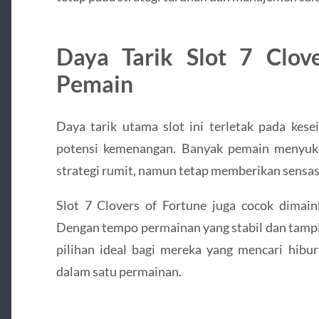
Daya Tarik Slot 7 Clov
Pemain
Daya tarik utama slot ini terletak pada kes
potensi kemenangan. Banyak pemain menyuka
strategi rumit, namun tetap memberikan sensasi
Slot 7 Clovers of Fortune juga cocok dimain
Dengan tempo permainan yang stabil dan tampil
pilihan ideal bagi mereka yang mencari hibu
dalam satu permainan.