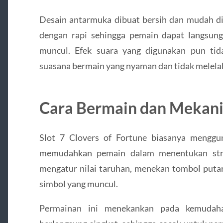
Desain antarmuka dibuat bersih dan mudah di
dengan rapi sehingga pemain dapat langsun
muncul. Efek suara yang digunakan pun tid
suasana bermain yang nyaman dan tidak melela
Cara Bermain dan Mekan
Slot 7 Clovers of Fortune biasanya menggu
memudahkan pemain dalam menentukan stra
mengatur nilai taruhan, menekan tombol putar
simbol yang muncul.
Permainan ini menekankan pada kemudaha