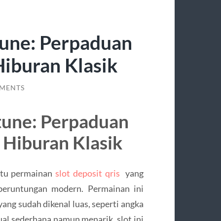
rtune: Perpaduan
iburan Klasik
MENTS
rtune: Perpaduan
Hiburan Klasik
atu permainan
slot deposit qris
yang
beruntungan modern. Permainan ini
yang sudah dikenal luas, seperti angka
al sederhana namun menarik, slot ini