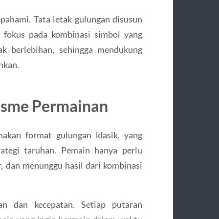
pahami. Tata letak gulungan disusun
g fokus pada kombinasi simbol yang
ak berlebihan, sehingga mendukung
hkan.
isme Permainan
nakan format gulungan klasik, yang
tegi taruhan. Pemain hanya perlu
, dan menunggu hasil dari kombinasi
n dan kecepatan. Setiap putaran