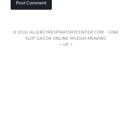
© 2026
ALLERGYRESPIRATORYCENTER.COM – LINK
SLOT GACOR ONLINE MUDAH MENANG
—
UP ↑