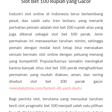
Slot Bet 100 Rupiah yang Gacor
Industri slot online di Indonesia terus berkembang
pesat, dan salah satu tren terbaru yang menarik
perhatian pemain adalah slot bet 100 rupiah atau yang
juga dikenal sebagai slot bet 100 perak. Jenis
permainan ini menawarkan taruhan minim, sehingga
pemain dengan modal kecil tetap bisa merasakan
sensasi bermain slot online dengan peluang menang
yang kompetitif. Popularitasnya semakin meningkat
karena banyak situs slot bet 100 perak menghadirkan
permainan yang mudah diakses, aman, dan sering
disebut slot bet 100 perak gacor
newsdailytime.com/fastest-40-yard-dash/
.
Bagi pecinta slot, terutama yang menyukai taruhan
kecil, slot pragmatic bet 100 menjadi salah satu pilihan