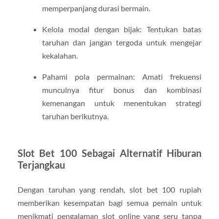
memperpanjang durasi bermain.
Kelola modal dengan bijak: Tentukan batas
taruhan dan jangan tergoda untuk mengejar
kekalahan.
Pahami pola permainan: Amati frekuensi
munculnya fitur bonus dan kombinasi
kemenangan untuk menentukan strategi
taruhan berikutnya.
Slot Bet 100 Sebagai Alternatif Hiburan
Terjangkau
Dengan taruhan yang rendah, slot bet 100 rupiah
memberikan kesempatan bagi semua pemain untuk
menikmati pengalaman slot online yang seru tanpa