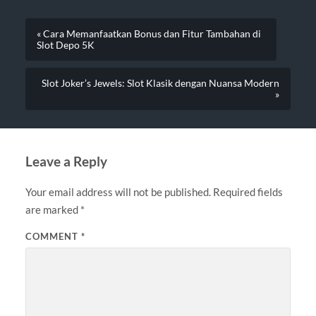
« Cara Memanfaatkan Bonus dan Fitur Tambahan di
Slot Depo 5K
Slot Joker’s Jewels: Slot Klasik dengan Nuansa Modern
»
Leave a Reply
Your email address will not be published.
Required fields
are marked
*
COMMENT
*