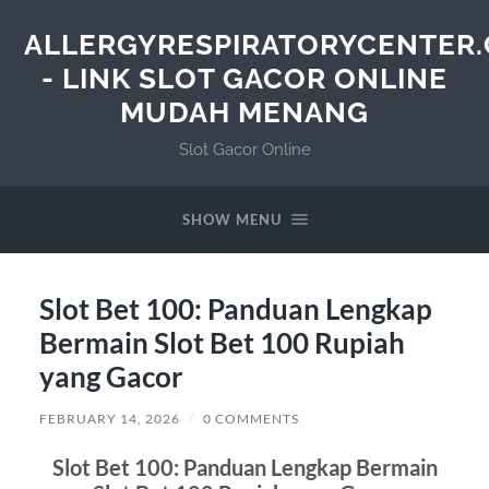
ALLERGYRESPIRATORYCENTER
- LINK SLOT GACOR ONLINE
MUDAH MENANG
Slot Gacor Online
SHOW MENU
Slot Bet 100: Panduan Lengkap
Bermain Slot Bet 100 Rupiah
yang Gacor
FEBRUARY 14, 2026
/
0 COMMENTS
Slot Bet 100: Panduan Lengkap Bermain