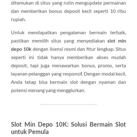
ditemukan di situs yang rutin mengupdate permainan
dan memberikan bonus deposit kecil seperti 10 ribu
rupiah.
Untuk mendapatkan pengalaman bermain terbaik,
pastikan memilih situs yang menyediakan
slot min
depo 10k
dengan lisensi resmi dan fitur lengkap. Situs
seperti ini tidak hanya memberikan akses mudah
deposit, tapi juga menawarkan bonus, promo, serta
layanan pelanggan yang responsif. Dengan modal kecil,
Anda tetap bisa bermain slot dengan nyaman dan
potensi menang yang menggiurkan.
Slot Min Depo 10K: Solusi Bermain Slot
untuk Pemula