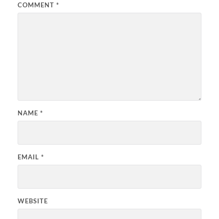
COMMENT
*
NAME
*
EMAIL
*
WEBSITE