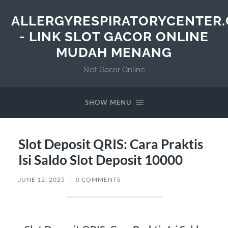
ALLERGYRESPIRATORYCENTER
- LINK SLOT GACOR ONLINE
MUDAH MENANG
Slot Gacor Online
SHOW MENU
Slot Deposit QRIS: Cara Praktis
Isi Saldo Slot Deposit 10000
JUNE 12, 2025
/
0 COMMENTS