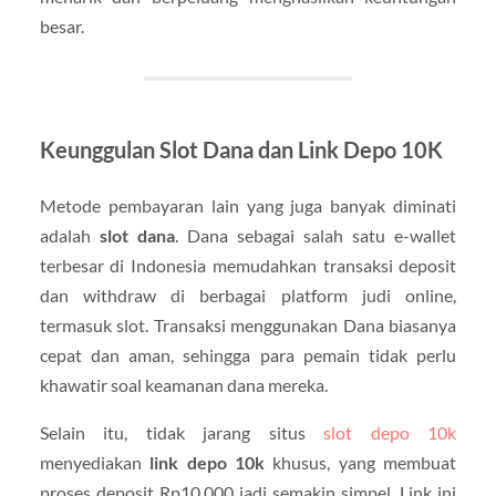
besar.
Keunggulan Slot Dana dan Link Depo 10K
Metode pembayaran lain yang juga banyak diminati
adalah
slot dana
. Dana sebagai salah satu e-wallet
terbesar di Indonesia memudahkan transaksi deposit
dan withdraw di berbagai platform judi online,
termasuk slot. Transaksi menggunakan Dana biasanya
cepat dan aman, sehingga para pemain tidak perlu
khawatir soal keamanan dana mereka.
Selain itu, tidak jarang situs
slot depo 10k
menyediakan
link depo 10k
khusus, yang membuat
proses deposit Rp10.000 jadi semakin simpel. Link ini