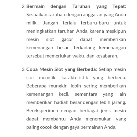
Bermain
dengan
Taruhan
yang
Tepat
:
Sesuaikan
taruhan
dengan
anggaran
yang
Anda
miliki.
Jangan
terlalu
terburu-
buru
untuk
meningkatkan
taruhan
Anda,
karena
meskipun
mesin
slot
gacor
dapat
memberikan
kemenangan
besar,
terkadang
kemenangan
tersebut
memerlukan
waktu
dan
kesabaran.
Coba
Mesin
Slot
yang
Berbeda
:
Setiap
mesin
slot
memiliki
karakteristik
yang
berbeda.
Beberapa
mungkin
lebih
sering
memberikan
kemenangan
kecil,
sementara
yang
lain
memberikan
hadiah
besar
dengan
lebih
jarang.
Bereksperimen
dengan
berbagai
jenis
mesin
dapat
membantu
Anda
menemukan
yang
paling
cocok
dengan
gaya
permainan
Anda.