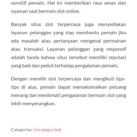
sensitif
pemain.
Hal
ini
memberikan
rasa
aman
dan
nyaman
saat
bermain
slot
online.
Banyak
situs
slot
terpercaya
juga
menyediakan
layanan
pelanggan
yang
siap
membantu
pemain
jika
ada
masalah
atau
pertanyaan
mengenai
permainan
atau
transaksi.
Layanan
pelanggan
yang
responsif
adalah
tanda
bahwa
situs
tersebut
memiliki
reputasi
yang
baik
dan
peduli
terhadap
pengalaman
pemain.
Dengan
memilih
slot
terpercaya
dan
mengikuti
tips-
tips
di
atas,
pemain
dapat
memaksimalkan
peluang
menang
dan
menikmati
pengalaman
bermain
slot
yang
lebih
menyenangkan.
Categories:
Uncategorized