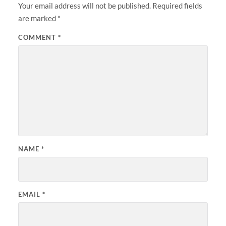
Your email address will not be published.
Required fields
are marked
*
COMMENT
*
NAME
*
EMAIL
*