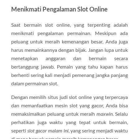
Menikmati Pengalaman Slot Online
Saat bermain slot online, yang terpenting adalah
menikmati pengalaman permainan. Meskipun ada
peluang untuk meraih kemenangan besar, Anda juga
harus memainkannya dengan bijak. Jangan lupa untuk
menetapkan anggaran dan bermain secara
bertanggung jawab. Pemain yang tahu kapan harus
berhenti sering kali menjadi pemenang jangka panjang
dalam permainan slot.
Dengan memilih situs judi slot online yang terpercaya
dan memanfaatkan mesin slot yang gacor, Anda bisa
memaksimalkan peluang untuk meraih
maxwin
. Selalu
perhatikan juga waktu yang tepat untuk bermain,
seperti
slot gacor malam ini
, yang sering menjadi waktu
di mana banyak pemain meraih kemenangan besar.