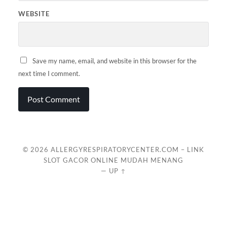
WEBSITE
Save my name, email, and website in this browser for the
next time I comment.
© 2026
ALLERGYRESPIRATORYCENTER.COM – LINK
SLOT GACOR ONLINE MUDAH MENANG
—
UP ↑