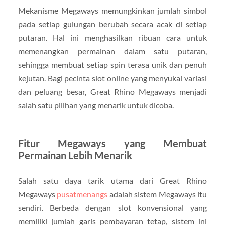
Mekanisme Megaways memungkinkan jumlah simbol
pada setiap gulungan berubah secara acak di setiap
putaran. Hal ini menghasilkan ribuan cara untuk
memenangkan permainan dalam satu putaran,
sehingga membuat setiap spin terasa unik dan penuh
kejutan. Bagi pecinta slot online yang menyukai variasi
dan peluang besar, Great Rhino Megaways menjadi
salah satu pilihan yang menarik untuk dicoba.
Fitur Megaways yang Membuat
Permainan Lebih Menarik
Salah satu daya tarik utama dari Great Rhino
Megaways
pusatmenangs
adalah sistem Megaways itu
sendiri. Berbeda dengan slot konvensional yang
memiliki jumlah garis pembayaran tetap, sistem ini