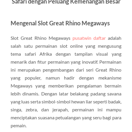
Safari dengan Peluang Kemenangan Besar
Mengenal Slot Great Rhino Megaways
Slot Great Rhino Megaways
pusatwin daftar
adalah
salah satu permainan slot online yang mengusung
tema safari Afrika dengan tampilan visual yang
menarik dan fitur permainan yang inovatif. Permainan
ini merupakan pengembangan dari seri Great Rhino
yang populer, namun hadir dengan mekanisme
Megaways yang memberikan pengalaman bermain
lebih dinamis. Dengan latar belakang padang savana
yang luas serta simbol-simbol hewan liar seperti badak,
singa, zebra, dan jerapah, permainan ini mampu
menciptakan suasana petualangan yang seru bagi para
pemain.