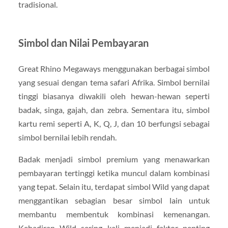
tradisional.
Simbol dan Nilai Pembayaran
Great Rhino Megaways menggunakan berbagai simbol
yang sesuai dengan tema safari Afrika. Simbol bernilai
tinggi biasanya diwakili oleh hewan-hewan seperti
badak, singa, gajah, dan zebra. Sementara itu, simbol
kartu remi seperti A, K, Q, J, dan 10 berfungsi sebagai
simbol bernilai lebih rendah.
Badak menjadi simbol premium yang menawarkan
pembayaran tertinggi ketika muncul dalam kombinasi
yang tepat. Selain itu, terdapat simbol Wild yang dapat
menggantikan sebagian besar simbol lain untuk
membantu membentuk kombinasi kemenangan.
Kehadiran Wild sering kali menjadi faktor penting