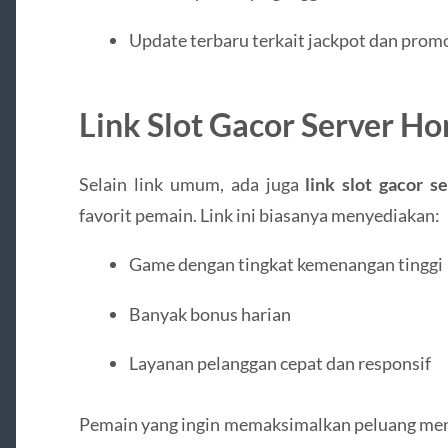
Update terbaru terkait jackpot dan prom
Link Slot Gacor Server H
Selain link umum, ada juga
link slot gacor 
favorit pemain. Link ini biasanya menyediakan:
Game dengan tingkat kemenangan tinggi
Banyak bonus harian
Layanan pelanggan cepat dan responsif
Pemain yang ingin memaksimalkan peluang mena