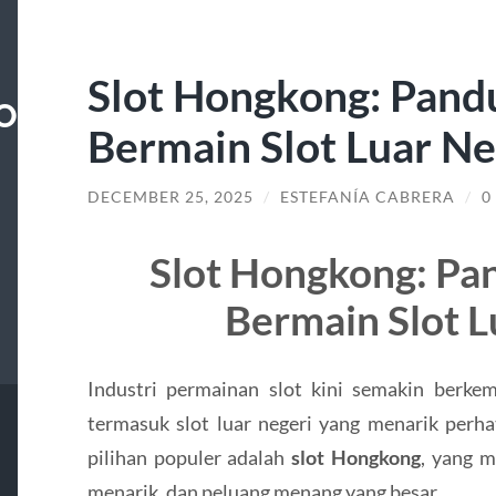
Slot Hongkong: Pand
TORYCENTER.COM
Bermain Slot Luar Ne
DECEMBER 25, 2025
/
ESTEFANÍA CABRERA
/
0
Slot Hongkong: Pa
Bermain Slot L
Industri permainan slot kini semakin berke
termasuk slot luar negeri yang menarik perha
pilihan populer adalah
slot Hongkong
, yang 
menarik, dan peluang menang yang besar.