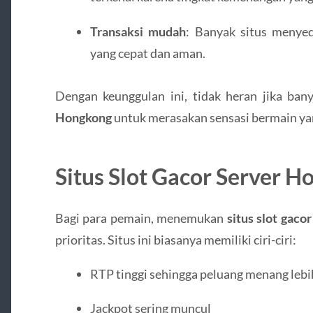
Transaksi mudah
: Banyak situs menye
yang cepat dan aman.
Dengan keunggulan ini, tidak heran jika ba
Hongkong
untuk merasakan sensasi bermain ya
Situs Slot Gacor Server 
Bagi para pemain, menemukan
situs slot gaco
prioritas. Situs ini biasanya memiliki ciri-ciri:
RTP tinggi sehingga peluang menang lebi
Jackpot sering muncul