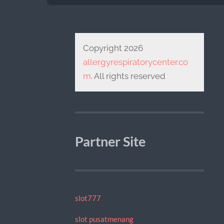
Copyright 2026
allergyrespiratorycenter.co
m
. All rights reserved
Partner Site
slot777
slot pusatmenang