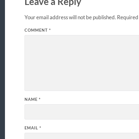
Leave a Reply
Your email address will not be published.
Required 
COMMENT
*
NAME
*
EMAIL
*