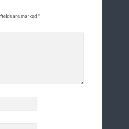
fields are marked
*