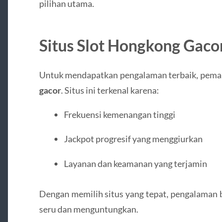
pilihan utama.
Situs Slot Hongkong Gaco
Untuk mendapatkan pengalaman terbaik, pemai
gacor
. Situs ini terkenal karena:
Frekuensi kemenangan tinggi
Jackpot progresif yang menggiurkan
Layanan dan keamanan yang terjamin
Dengan memilih situs yang tepat, pengalaman b
seru dan menguntungkan.