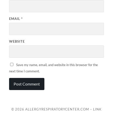
EMAIL
*
WEBSITE
Save my name, email, and website in this browser for the
next time I comment.
© 2026
ALLERGYRESPIRATORYCENTER.COM – LINK