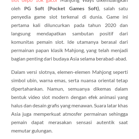
oleh
PG Soft (Pocket Games Soft)
, salah satu
penyedia game slot terkenal di dunia. Game ini
pertama kali diluncurkan pada tahun 2020 dan
langsung mendapatkan sambutan positif dari
komunitas pemain slot. Ide utamanya berasal dari
permainan papan klasik Mahjong, yang telah menjadi
bagian penting dari budaya Asia selama berabad-abad.
Dalam versi slotnya, elemen-elemen Mahjong seperti
simbol ubin, warna emas, serta nuansa oriental tetap
dipertahankan. Namun, semuanya dikemas dalam
bentuk video slot modern dengan efek animasi yang
halus dan desain grafis yang menawan. Suara latar khas
Asia juga memperkuat atmosfer permainan sehingga
pemain dapat merasakan sensasi autentik saat
memutar gulungan.