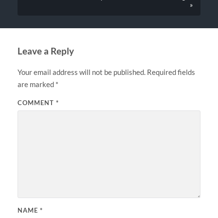
»
Leave a Reply
Your email address will not be published.
Required fields
are marked
*
COMMENT
*
NAME
*