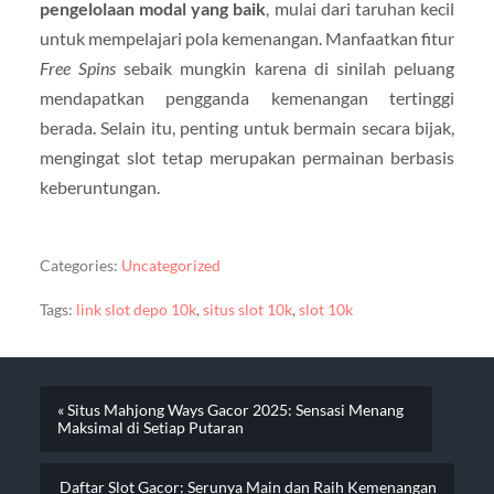
pengelolaan modal yang baik
, mulai dari taruhan kecil
untuk mempelajari pola kemenangan. Manfaatkan fitur
Free Spins
sebaik mungkin karena di sinilah peluang
mendapatkan pengganda kemenangan tertinggi
berada. Selain itu, penting untuk bermain secara bijak,
mengingat slot tetap merupakan permainan berbasis
keberuntungan.
Categories:
Uncategorized
Tags:
link slot depo 10k
,
situs slot 10k
,
slot 10k
« Situs Mahjong Ways Gacor 2025: Sensasi Menang
Maksimal di Setiap Putaran
Daftar Slot Gacor: Serunya Main dan Raih Kemenangan