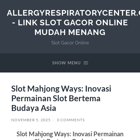
ALLERGYRESPIRATORYCENTER
- LINK SLOT GACOR ONLINE
MUDAH MENANG
Slot Gacor Online
SHOW MENU
Slot Mahjong Ways: Inovasi
Permainan Slot Bertema
Budaya Asia
NOVEMBER 5, 2025
/
0 COMMENTS
Slot Mahjong Ways: Inovasi Permainan