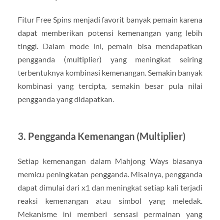
Fitur Free Spins menjadi favorit banyak pemain karena
dapat memberikan potensi kemenangan yang lebih
tinggi. Dalam mode ini, pemain bisa mendapatkan
pengganda (multiplier) yang meningkat seiring
terbentuknya kombinasi kemenangan. Semakin banyak
kombinasi yang tercipta, semakin besar pula nilai
pengganda yang didapatkan.
3.
Pengganda Kemenangan (Multiplier)
Setiap kemenangan dalam Mahjong Ways biasanya
memicu peningkatan pengganda. Misalnya, pengganda
dapat dimulai dari x1 dan meningkat setiap kali terjadi
reaksi kemenangan atau simbol yang meledak.
Mekanisme ini memberi sensasi permainan yang