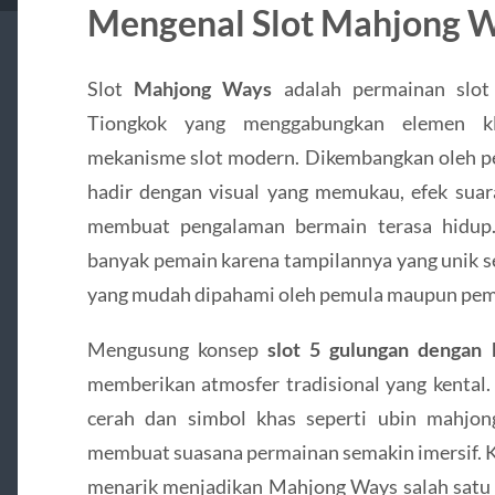
Mengenal Slot Mahjong 
Slot
Mahjong Ways
adalah permainan slo
Tiongkok yang menggabungkan elemen k
mekanisme slot modern. Dikembangkan oleh pe
hadir dengan visual yang memukau, efek suar
membuat pengalaman bermain terasa hidup
banyak pemain karena tampilannya yang unik s
yang mudah dipahami oleh pemula maupun pem
Mengusung konsep
slot 5 gulungan dengan
memberikan atmosfer tradisional yang kental.
cerah dan simbol khas seperti ubin mahjong,
membuat suasana permainan semakin imersif. K
menarik menjadikan Mahjong Ways salah satu j