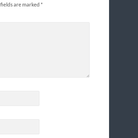
fields are marked
*