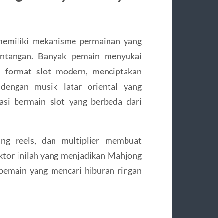
memiliki mekanisme permainan yang
ntangan. Banyak pemain menyukai
n format slot modern, menciptakan
dengan musik latar oriental yang
si bermain slot yang berbeda dari
ing reels, dan multiplier membuat
faktor inilah yang menjadikan Mahjong
h pemain yang mencari hiburan ringan