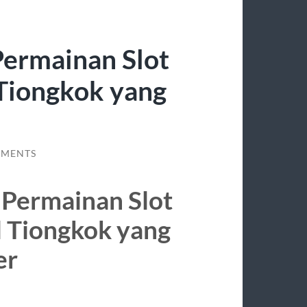
Permainan Slot
 Tiongkok yang
MMENTS
: Permainan Slot
l Tiongkok yang
er