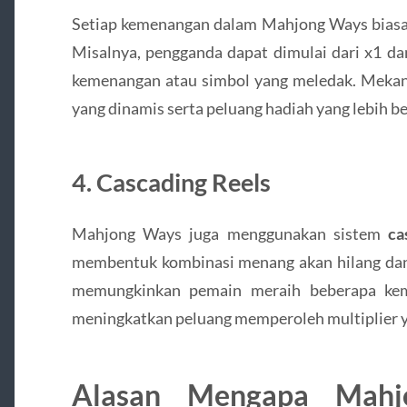
Setiap kemenangan dalam Mahjong Ways bias
Misalnya, pengganda dapat dimulai dari x1 dan
kemenangan atau simbol yang meledak. Mekan
yang dinamis serta peluang hadiah yang lebih be
4.
Cascading Reels
Mahjong Ways juga menggunakan sistem
ca
membentuk kombinasi menang akan hilang dan d
memungkinkan pemain meraih beberapa kem
meningkatkan peluang memperoleh multiplier ya
Alasan Mengapa Mahj