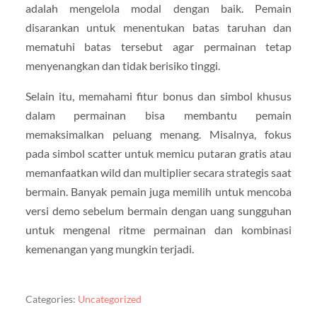
adalah mengelola modal dengan baik. Pemain
disarankan untuk menentukan batas taruhan dan
mematuhi batas tersebut agar permainan tetap
menyenangkan dan tidak berisiko tinggi.
Selain itu, memahami fitur bonus dan simbol khusus
dalam permainan bisa membantu pemain
memaksimalkan peluang menang. Misalnya, fokus
pada simbol scatter untuk memicu putaran gratis atau
memanfaatkan wild dan multiplier secara strategis saat
bermain. Banyak pemain juga memilih untuk mencoba
versi demo sebelum bermain dengan uang sungguhan
untuk mengenal ritme permainan dan kombinasi
kemenangan yang mungkin terjadi.
Categories:
Uncategorized