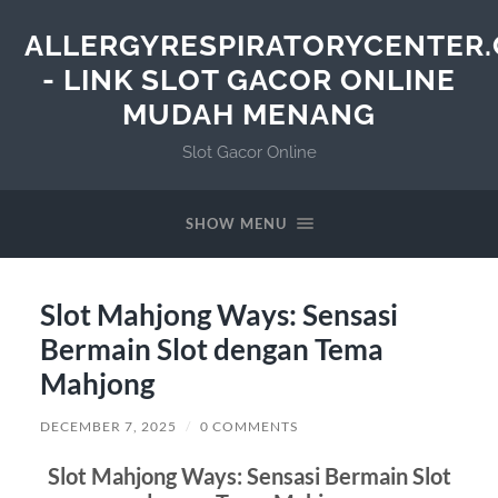
ALLERGYRESPIRATORYCENTER
- LINK SLOT GACOR ONLINE
MUDAH MENANG
Slot Gacor Online
SHOW MENU
Slot Mahjong Ways: Sensasi
Bermain Slot dengan Tema
Mahjong
DECEMBER 7, 2025
/
0 COMMENTS
Slot Mahjong Ways: Sensasi Bermain Slot