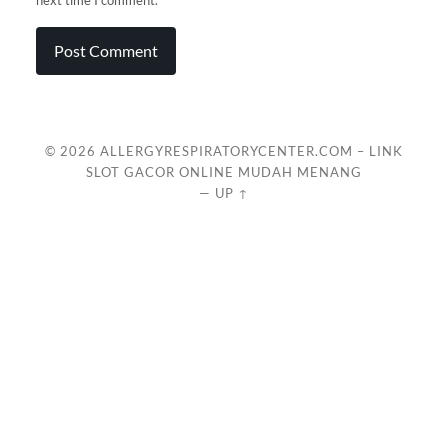
next time I comment.
© 2026
ALLERGYRESPIRATORYCENTER.COM – LINK
SLOT GACOR ONLINE MUDAH MENANG
—
UP ↑