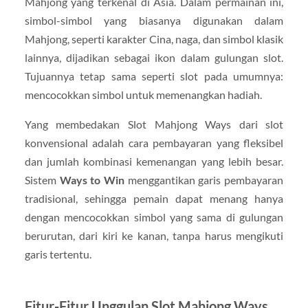
Mahjong yang terkenal di Asia. Dalam permainan ini,
simbol-simbol yang biasanya digunakan dalam
Mahjong, seperti karakter Cina, naga, dan simbol klasik
lainnya, dijadikan sebagai ikon dalam gulungan slot.
Tujuannya tetap sama seperti slot pada umumnya:
mencocokkan simbol untuk memenangkan hadiah.
Yang membedakan Slot Mahjong Ways dari slot
konvensional adalah cara pembayaran yang fleksibel
dan jumlah kombinasi kemenangan yang lebih besar.
Sistem
Ways to Win
menggantikan garis pembayaran
tradisional, sehingga pemain dapat menang hanya
dengan mencocokkan simbol yang sama di gulungan
berurutan, dari kiri ke kanan, tanpa harus mengikuti
garis tertentu.
Fitur-Fitur Unggulan Slot Mahjong Ways