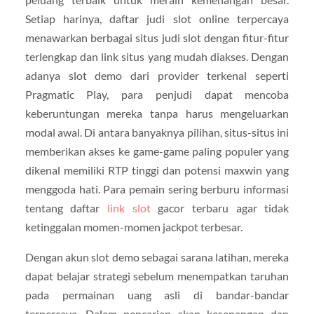
Setiap harinya, daftar judi slot online terpercaya
menawarkan berbagai situs judi slot dengan fitur-fitur
terlengkap dan link situs yang mudah diakses. Dengan
adanya slot demo dari provider terkenal seperti
Pragmatic Play, para penjudi dapat mencoba
keberuntungan mereka tanpa harus mengeluarkan
modal awal. Di antara banyaknya pilihan, situs-situs ini
memberikan akses ke game-game paling populer yang
dikenal memiliki RTP tinggi dan potensi maxwin yang
menggoda hati. Para pemain sering berburu informasi
tentang daftar
link slot
gacor terbaru agar tidak
ketinggalan momen-momen jackpot terbesar.
Dengan akun slot demo sebagai sarana latihan, mereka
dapat belajar strategi sebelum menempatkan taruhan
pada permainan uang asli di bandar-bandar
terpercaya. Dalam pencarian akan kesenangan dan