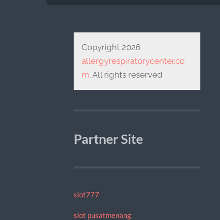
Copyright 2026
allergyrespiratorycenter.co
m
. All rights reserved
Partner Site
slot777
slot pusatmenang