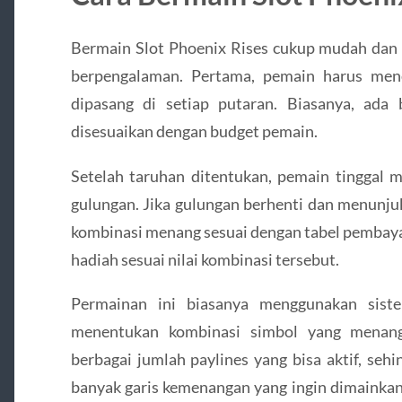
Bermain Slot Phoenix Rises cukup mudah da
berpengalaman. Pertama, pemain harus men
dipasang di setiap putaran. Biasanya, ada 
disesuaikan dengan budget pemain.
Setelah taruhan ditentukan, pemain tinggal
gulungan. Jika gulungan berhenti dan menunj
kombinasi menang sesuai dengan tabel pembay
hadiah sesuai nilai kombinasi tersebut.
Permainan ini biasanya menggunakan sistem
menentukan kombinasi simbol yang menang
berbagai jumlah paylines yang bisa aktif, se
banyak garis kemenangan yang ingin dimainkan.