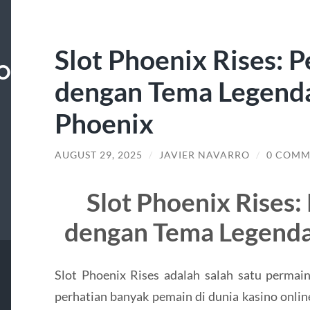
Slot Phoenix Rises: 
TORYCENTER.COM
dengan Tema Legend
Phoenix
AUGUST 29, 2025
/
JAVIER NAVARRO
/
0 COMM
Slot Phoenix Rises:
dengan Tema Legenda
Slot Phoenix Rises adalah salah satu permai
perhatian banyak pemain di dunia kasino onlin