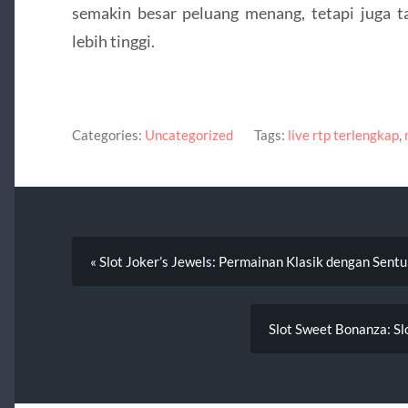
semakin besar peluang menang, tetapi juga t
lebih tinggi.
Categories:
Uncategorized
Tags:
live rtp terlengkap
,
« Slot Joker’s Jewels: Permainan Klasik dengan Sen
Slot Sweet Bonanza: Sl