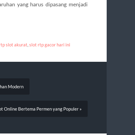
aruhan yang harus dipasang menjadi
rtp slot akurat
,
slot rtp gacor hari ini
tuhan Modern
ot Online Bertema Permen yang Populer »