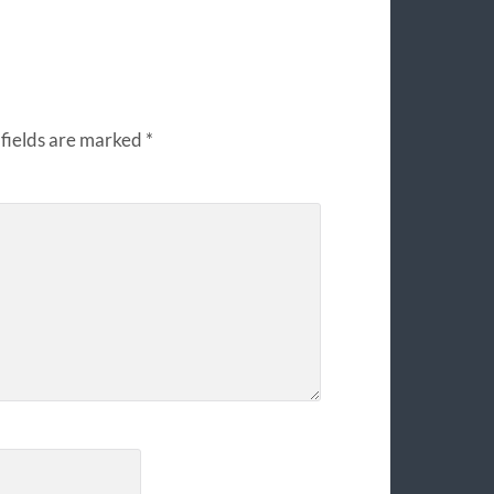
fields are marked
*