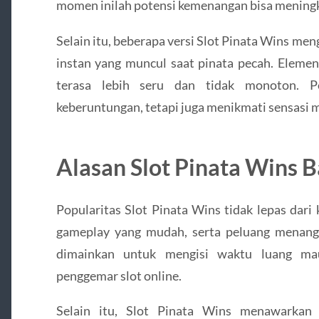
momen inilah potensi kemenangan bisa meningka
Selain itu, beberapa versi Slot Pinata Wins men
instan yang muncul saat pinata pecah. Elemen
terasa lebih seru dan tidak monoton. P
keberuntungan, tetapi juga menikmati sensasi 
Alasan Slot Pinata Wins 
Popularitas Slot Pinata Wins tidak lepas dar
gameplay yang mudah, serta peluang menang
dimainkan untuk mengisi waktu luang ma
penggemar slot online.
Selain itu, Slot Pinata Wins menawarkan