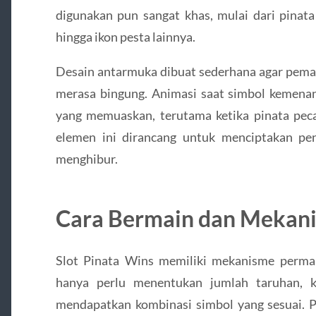
digunakan pun sangat khas, mulai dari pinata
hingga ikon pesta lainnya.
Desain antarmuka dibuat sederhana agar pema
merasa bingung. Animasi saat simbol kemena
yang memuaskan, terutama ketika pinata pe
elemen ini dirancang untuk menciptakan pe
menghibur.
Cara Bermain dan Mekan
Slot Pinata Wins memiliki mekanisme permai
hanya perlu menentukan jumlah taruhan, 
mendapatkan kombinasi simbol yang sesuai. 