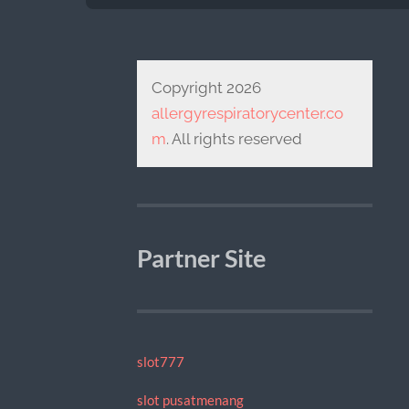
Copyright 2026
allergyrespiratorycenter.co
m
. All rights reserved
Partner Site
slot777
slot pusatmenang