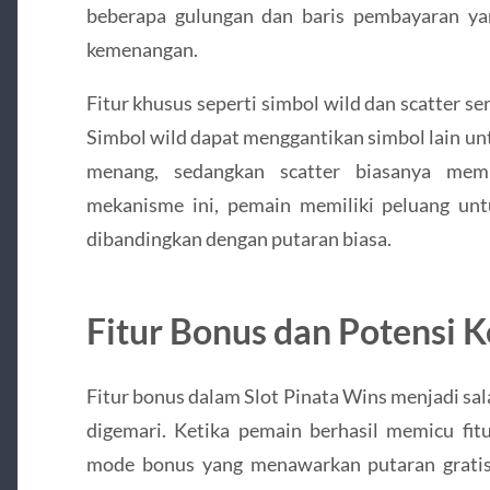
beberapa gulungan dan baris pembayaran ya
kemenangan.
Fitur khusus seperti simbol wild dan scatter se
Simbol wild dapat menggantikan simbol lain 
menang, sedangkan scatter biasanya memi
mekanisme ini, pemain memiliki peluang un
dibandingkan dengan putaran biasa.
Fitur Bonus dan Potensi
Fitur bonus dalam Slot Pinata Wins menjadi sa
digemari. Ketika pemain berhasil memicu fit
mode bonus yang menawarkan putaran grati