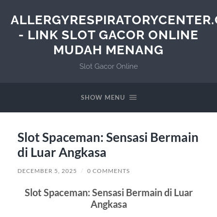
ALLERGYRESPIRATORYCENTER
- LINK SLOT GACOR ONLINE
MUDAH MENANG
Slot Gacor Online
SHOW MENU
Slot Spaceman: Sensasi Bermain
di Luar Angkasa
DECEMBER 5, 2025
/
0 COMMENTS
Slot Spaceman: Sensasi Bermain di Luar
Angkasa