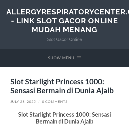
ALLERGYRESPIRATORYCENTER
- LINK SLOT GACOR ONLINE
MUDAH MENANG
Slot Gacor Online
SHOW MENU
Slot Starlight Princess 1000:
Sensasi Bermain di Dunia Ajaib
JULY 23, 2025
/
0 COMMENTS
Slot Starlight Princess 1000: Sensasi
Bermain di Dunia Ajaib