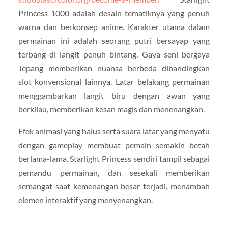
Princess 1000 adalah desain tematiknya yang penuh
warna dan berkonsep anime. Karakter utama dalam
permainan ini adalah seorang putri bersayap yang
terbang di langit penuh bintang. Gaya seni bergaya
Jepang memberikan nuansa berbeda dibandingkan
slot konvensional lainnya. Latar belakang permainan
menggambarkan langit biru dengan awan yang
berkilau, memberikan kesan magis dan menenangkan.
Efek animasi yang halus serta suara latar yang menyatu
dengan gameplay membuat pemain semakin betah
berlama-lama. Starlight Princess sendiri tampil sebagai
pemandu permainan, dan sesekali memberikan
semangat saat kemenangan besar terjadi, menambah
elemen interaktif yang menyenangkan.