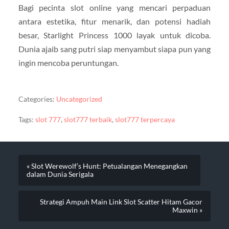
Bagi pecinta slot online yang mencari perpaduan
antara estetika, fitur menarik, dan potensi hadiah
besar, Starlight Princess 1000 layak untuk dicoba.
Dunia ajaib sang putri siap menyambut siapa pun yang
ingin mencoba peruntungan.
Categories:
Uncategorized
Tags:
slot 777
,
slot777 terbaik
,
slot777 terpercaya
« Slot Werewolf’s Hunt: Petualangan Menegangkan
dalam Dunia Serigala
Strategi Ampuh Main Link Slot Scatter Hitam Gacor
Maxwin »