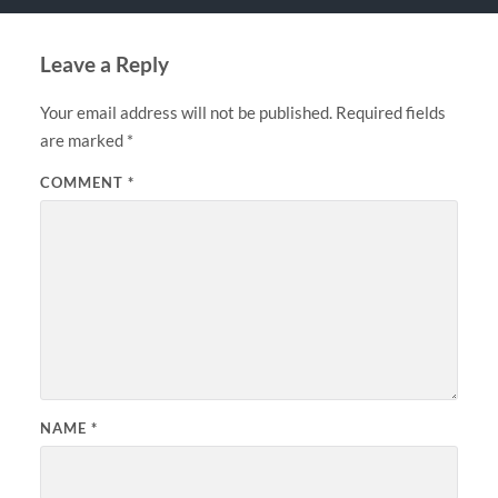
Leave a Reply
Your email address will not be published.
Required fields
are marked
*
COMMENT
*
NAME
*