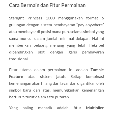
Cara Bermain dan Fitur Permainan
Starlight Princess 1000 menggunakan format 6
gulungan dengan sistem pembayaran “pay anywhere”
atau membayar di posisi mana pun, selama simbol yang
sama muncul dalam jumlah minimal delapan. Hal ini
memberikan peluang menang yang lebih fleksibel
dibandingkan slot dengan garis pembayaran
tradisional.
Fitur utama dalam permainan ini adalah
Tumble
Feature
atau sistem jatuh. Setiap kombinasi
kemenangan akan hilang dari layar dan digantikan oleh
simbol baru dari atas, memungkinkan kemenangan
berturut-turut dalam satu putaran.
Yang paling menarik adalah fitur
Multiplier