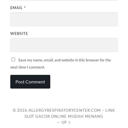
EMAIL
*
WEBSITE
Save my name, email, and website in this browser for the
next time I comment.
© 2026
ALLERGYRESPIRATORYCENTER.COM – LINK
SLOT GACOR ONLINE MUDAH MENANG
—
UP ↑