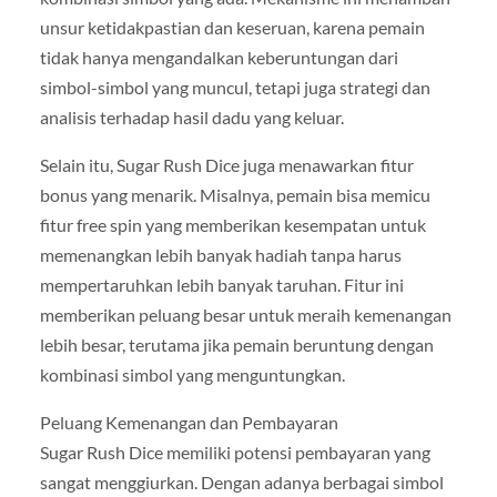
unsur ketidakpastian dan keseruan, karena pemain
tidak hanya mengandalkan keberuntungan dari
simbol-simbol yang muncul, tetapi juga strategi dan
analisis terhadap hasil dadu yang keluar.
Selain itu, Sugar Rush Dice juga menawarkan fitur
bonus yang menarik. Misalnya, pemain bisa memicu
fitur free spin yang memberikan kesempatan untuk
memenangkan lebih banyak hadiah tanpa harus
mempertaruhkan lebih banyak taruhan. Fitur ini
memberikan peluang besar untuk meraih kemenangan
lebih besar, terutama jika pemain beruntung dengan
kombinasi simbol yang menguntungkan.
Peluang Kemenangan dan Pembayaran
Sugar Rush Dice memiliki potensi pembayaran yang
sangat menggiurkan. Dengan adanya berbagai simbol