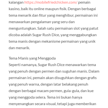
kalangan
https://mobilefriedchicken.com/
pemain
kasino, baik itu online maupun fisik. Dengan berbagai
tema menarik dan fitur yang menghibur, permainan ini
menawarkan pengalaman yang seru dan
menguntungkan. Salah satu permainan slot yang patut
dicoba adalah Sugar Rush Dice, yang menggabungkan
tema manis dengan mekanisme permainan yang unik
dan menarik.
Tema Manis yang Menggoda
Seperti namanya, Sugar Rush Dice menawarkan tema
yang penuh dengan permen dan suguhan manis. Dalam
permainan ini, pemain akan disuguhkan dengan grafis
yang penuh warna, dengan latar belakang penuh
dengan berbagai macam permen, gula-gula, dan kue
yang menggoda selera. Tema ini bukan hanya
menyenangkan secara visual, tetapi juga memberikan