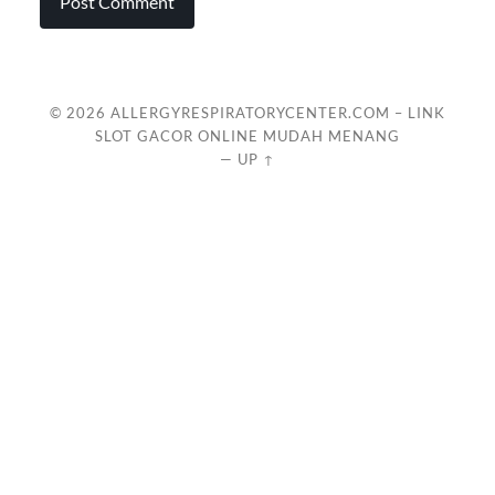
© 2026
ALLERGYRESPIRATORYCENTER.COM – LINK
SLOT GACOR ONLINE MUDAH MENANG
—
UP ↑