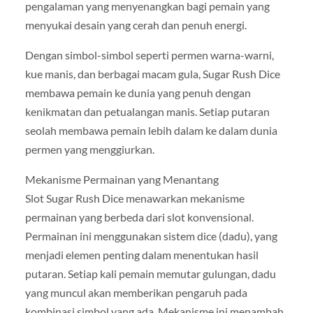
pengalaman yang menyenangkan bagi pemain yang
menyukai desain yang cerah dan penuh energi.
Dengan simbol-simbol seperti permen warna-warni,
kue manis, dan berbagai macam gula, Sugar Rush Dice
membawa pemain ke dunia yang penuh dengan
kenikmatan dan petualangan manis. Setiap putaran
seolah membawa pemain lebih dalam ke dalam dunia
permen yang menggiurkan.
Mekanisme Permainan yang Menantang
Slot Sugar Rush Dice menawarkan mekanisme
permainan yang berbeda dari slot konvensional.
Permainan ini menggunakan sistem dice (dadu), yang
menjadi elemen penting dalam menentukan hasil
putaran. Setiap kali pemain memutar gulungan, dadu
yang muncul akan memberikan pengaruh pada
kombinasi simbol yang ada. Mekanisme ini menambah