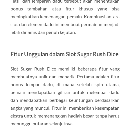
Hasil dari lemparan dadu tersebut akan menentukan
bonus tambahan atau fitur khusus yang bisa
meningkatkan kemenangan pemain. Kombinasi antara
slot dan elemen dadu ini membuat permainan menjadi
lebih dinamis dan penuh kejutan.
Fitur Unggulan dalam Slot Sugar Rush Dice
Slot Sugar Rush Dice memiliki beberapa fitur yang
membuatnya unik dan menarik. Pertama adalah fitur
bonus lempar dadu, di mana setelah spin utama,
pemain mendapatkan giliran untuk melempar dadu
dan mendapatkan berbagai keuntungan berdasarkan
angka yang muncul. Fitur ini memberikan kesempatan
ekstra untuk memenangkan hadiah besar tanpa harus
menunggu putaran selanjutnya.