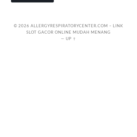
© 2026
ALLERGYRESPIRATORYCENTER.COM – LINK
SLOT GACOR ONLINE MUDAH MENANG
—
UP ↑