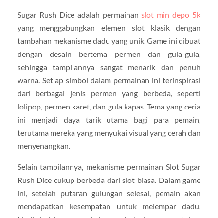
Sugar Rush Dice adalah permainan
slot min depo 5k
yang menggabungkan elemen slot klasik dengan
tambahan mekanisme dadu yang unik. Game ini dibuat
dengan desain bertema permen dan gula-gula,
sehingga tampilannya sangat menarik dan penuh
warna. Setiap simbol dalam permainan ini terinspirasi
dari berbagai jenis permen yang berbeda, seperti
lolipop, permen karet, dan gula kapas. Tema yang ceria
ini menjadi daya tarik utama bagi para pemain,
terutama mereka yang menyukai visual yang cerah dan
menyenangkan.
Selain tampilannya, mekanisme permainan Slot Sugar
Rush Dice cukup berbeda dari slot biasa. Dalam game
ini, setelah putaran gulungan selesai, pemain akan
mendapatkan kesempatan untuk melempar dadu.