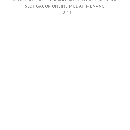
© 2026
ALLERGYRESPIRATORYCENTER.COM – LINK
SLOT GACOR ONLINE MUDAH MENANG
—
UP ↑