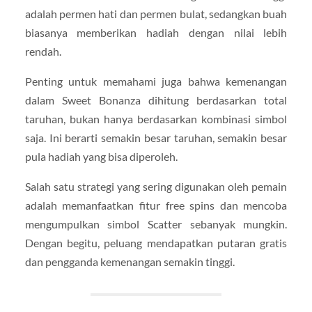
adalah permen hati dan permen bulat, sedangkan buah
biasanya memberikan hadiah dengan nilai lebih
rendah.
Penting untuk memahami juga bahwa kemenangan
dalam Sweet Bonanza dihitung berdasarkan total
taruhan, bukan hanya berdasarkan kombinasi simbol
saja. Ini berarti semakin besar taruhan, semakin besar
pula hadiah yang bisa diperoleh.
Salah satu strategi yang sering digunakan oleh pemain
adalah memanfaatkan fitur free spins dan mencoba
mengumpulkan simbol Scatter sebanyak mungkin.
Dengan begitu, peluang mendapatkan putaran gratis
dan pengganda kemenangan semakin tinggi.