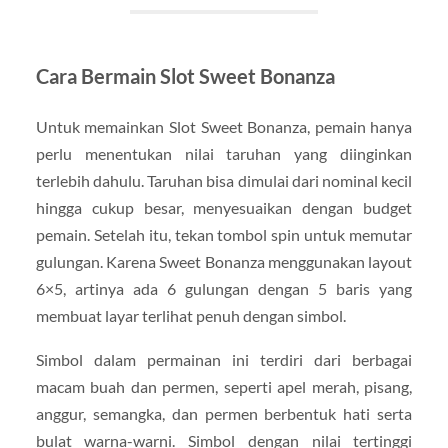
Cara Bermain Slot Sweet Bonanza
Untuk memainkan Slot Sweet Bonanza, pemain hanya
perlu menentukan nilai taruhan yang diinginkan
terlebih dahulu. Taruhan bisa dimulai dari nominal kecil
hingga cukup besar, menyesuaikan dengan budget
pemain. Setelah itu, tekan tombol spin untuk memutar
gulungan. Karena Sweet Bonanza menggunakan layout
6×5, artinya ada 6 gulungan dengan 5 baris yang
membuat layar terlihat penuh dengan simbol.
Simbol dalam permainan ini terdiri dari berbagai
macam buah dan permen, seperti apel merah, pisang,
anggur, semangka, dan permen berbentuk hati serta
bulat warna-warni. Simbol dengan nilai tertinggi