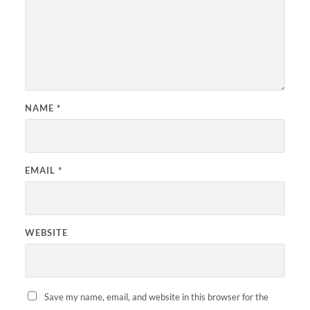
NAME
*
EMAIL
*
WEBSITE
Save my name, email, and website in this browser for the