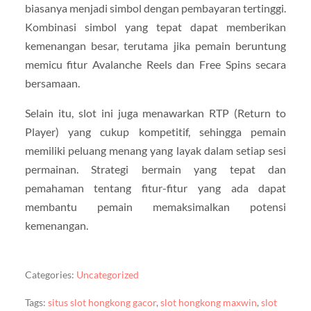
biasanya menjadi simbol dengan pembayaran tertinggi.
Kombinasi simbol yang tepat dapat memberikan
kemenangan besar, terutama jika pemain beruntung
memicu fitur Avalanche Reels dan Free Spins secara
bersamaan.
Selain itu, slot ini juga menawarkan RTP (Return to
Player) yang cukup kompetitif, sehingga pemain
memiliki peluang menang yang layak dalam setiap sesi
permainan. Strategi bermain yang tepat dan
pemahaman tentang fitur-fitur yang ada dapat
membantu pemain memaksimalkan potensi
kemenangan.
Categories:
Uncategorized
Tags:
situs slot hongkong gacor
,
slot hongkong maxwin
,
slot