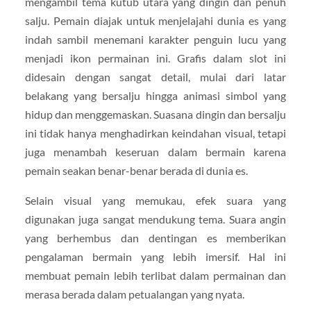
mengambil tema kutub utara yang dingin dan penuh
salju. Pemain diajak untuk menjelajahi dunia es yang
indah sambil menemani karakter penguin lucu yang
menjadi ikon permainan ini. Grafis dalam slot ini
didesain dengan sangat detail, mulai dari latar
belakang yang bersalju hingga animasi simbol yang
hidup dan menggemaskan. Suasana dingin dan bersalju
ini tidak hanya menghadirkan keindahan visual, tetapi
juga menambah keseruan dalam bermain karena
pemain seakan benar-benar berada di dunia es.
Selain visual yang memukau, efek suara yang
digunakan juga sangat mendukung tema. Suara angin
yang berhembus dan dentingan es memberikan
pengalaman bermain yang lebih imersif. Hal ini
membuat pemain lebih terlibat dalam permainan dan
merasa berada dalam petualangan yang nyata.