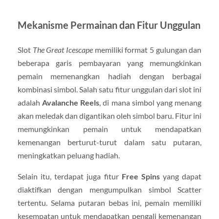
Mekanisme Permainan dan Fitur Unggulan
Slot
The Great Icescape
memiliki format 5 gulungan dan
beberapa garis pembayaran yang memungkinkan
pemain memenangkan hadiah dengan berbagai
kombinasi simbol. Salah satu fitur unggulan dari slot ini
adalah
Avalanche Reels
, di mana simbol yang menang
akan meledak dan digantikan oleh simbol baru. Fitur ini
memungkinkan pemain untuk mendapatkan
kemenangan berturut-turut dalam satu putaran,
meningkatkan peluang hadiah.
Selain itu, terdapat juga fitur
Free Spins
yang dapat
diaktifkan dengan mengumpulkan simbol Scatter
tertentu. Selama putaran bebas ini, pemain memiliki
kesempatan untuk mendapatkan pengali kemenangan