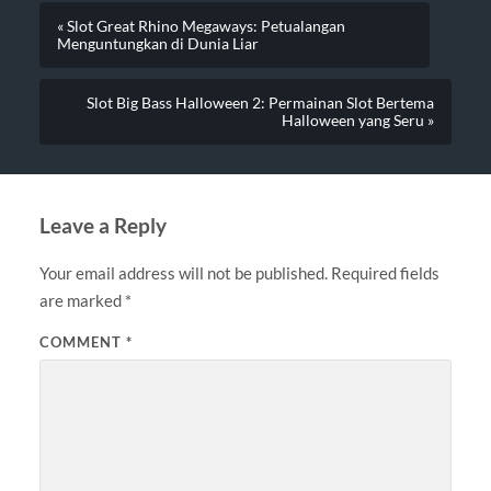
« Slot Great Rhino Megaways: Petualangan
Menguntungkan di Dunia Liar
Slot Big Bass Halloween 2: Permainan Slot Bertema
Halloween yang Seru »
Leave a Reply
Your email address will not be published.
Required fields
are marked
*
COMMENT
*