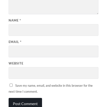
NAME
*
EMAIL
*
WEBSITE
Save my name, email, and website in this browser for the
next time I comment.