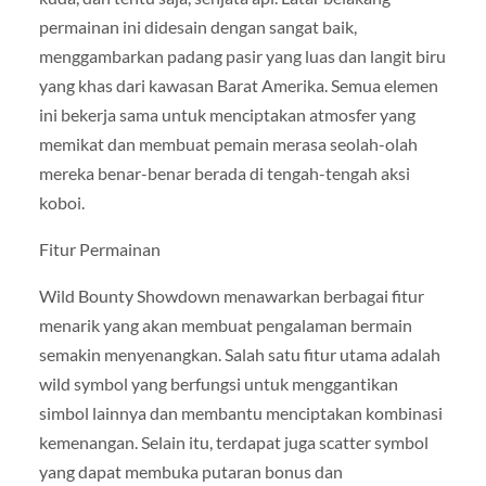
permainan ini didesain dengan sangat baik,
menggambarkan padang pasir yang luas dan langit biru
yang khas dari kawasan Barat Amerika. Semua elemen
ini bekerja sama untuk menciptakan atmosfer yang
memikat dan membuat pemain merasa seolah-olah
mereka benar-benar berada di tengah-tengah aksi
koboi.
Fitur Permainan
Wild Bounty Showdown menawarkan berbagai fitur
menarik yang akan membuat pengalaman bermain
semakin menyenangkan. Salah satu fitur utama adalah
wild symbol yang berfungsi untuk menggantikan
simbol lainnya dan membantu menciptakan kombinasi
kemenangan. Selain itu, terdapat juga scatter symbol
yang dapat membuka putaran bonus dan