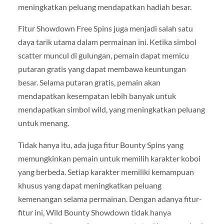
meningkatkan peluang mendapatkan hadiah besar.
Fitur Showdown Free Spins juga menjadi salah satu
daya tarik utama dalam permainan ini. Ketika simbol
scatter muncul di gulungan, pemain dapat memicu
putaran gratis yang dapat membawa keuntungan
besar. Selama putaran gratis, pemain akan
mendapatkan kesempatan lebih banyak untuk
mendapatkan simbol wild, yang meningkatkan peluang
untuk menang.
Tidak hanya itu, ada juga fitur Bounty Spins yang
memungkinkan pemain untuk memilih karakter koboi
yang berbeda. Setiap karakter memiliki kemampuan
khusus yang dapat meningkatkan peluang
kemenangan selama permainan. Dengan adanya fitur-
fitur ini, Wild Bounty Showdown tidak hanya