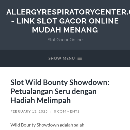
ALLERGYRESPIRATORYCENTER
- LINK SLOT GACOR ONLINE
MUDAH MENANG
Slot Gacor Online
SHOW MENU
Slot Wild Bounty Showdown:
Petualangan Seru dengan
Hadiah Melimpah
FEBRUARY 13, 2025
/
0 COMMENTS
Wild Bounty Showdown adalah salah