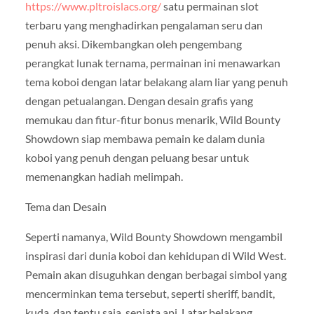
https://www.pltroislacs.org/
satu permainan slot
terbaru yang menghadirkan pengalaman seru dan
penuh aksi. Dikembangkan oleh pengembang
perangkat lunak ternama, permainan ini menawarkan
tema koboi dengan latar belakang alam liar yang penuh
dengan petualangan. Dengan desain grafis yang
memukau dan fitur-fitur bonus menarik, Wild Bounty
Showdown siap membawa pemain ke dalam dunia
koboi yang penuh dengan peluang besar untuk
memenangkan hadiah melimpah.
Tema dan Desain
Seperti namanya, Wild Bounty Showdown mengambil
inspirasi dari dunia koboi dan kehidupan di Wild West.
Pemain akan disuguhkan dengan berbagai simbol yang
mencerminkan tema tersebut, seperti sheriff, bandit,
kuda, dan tentu saja, senjata api. Latar belakang