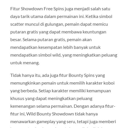
Fitur Showdown Free Spins juga menjadi salah satu
daya tarik utama dalam permainan ini. Ketika simbol
scatter muncul di gulungan, pemain dapat memicu
putaran gratis yang dapat membawa keuntungan
besar. Selama putaran gratis, pemain akan
mendapatkan kesempatan lebih banyak untuk
mendapatkan simbol wild, yang meningkatkan peluang
untuk menang.
Tidak hanya itu, ada juga fitur Bounty Spins yang
memungkinkan pemain untuk memilih karakter koboi
yang berbeda. Setiap karakter memiliki kemampuan
khusus yang dapat meningkatkan peluang
kemenangan selama permainan. Dengan adanya fitur-
fitur ini, Wild Bounty Showdown tidak hanya
menawarkan gameplay yang seru, tetapi juga memberi