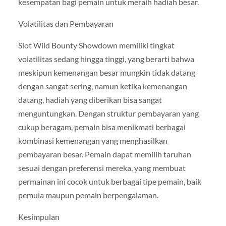
kesempatan bagi pemain untuk meraih hadiah besar.
Volatilitas dan Pembayaran
Slot Wild Bounty Showdown memiliki tingkat
volatilitas sedang hingga tinggi, yang berarti bahwa
meskipun kemenangan besar mungkin tidak datang
dengan sangat sering, namun ketika kemenangan
datang, hadiah yang diberikan bisa sangat
menguntungkan. Dengan struktur pembayaran yang
cukup beragam, pemain bisa menikmati berbagai
kombinasi kemenangan yang menghasilkan
pembayaran besar. Pemain dapat memilih taruhan
sesuai dengan preferensi mereka, yang membuat
permainan ini cocok untuk berbagai tipe pemain, baik
pemula maupun pemain berpengalaman.
Kesimpulan