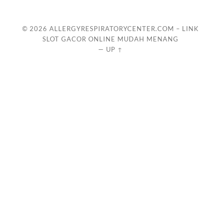
© 2026
ALLERGYRESPIRATORYCENTER.COM – LINK
SLOT GACOR ONLINE MUDAH MENANG
—
UP ↑