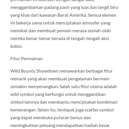
menggambarkan padang pasir yang luas dan langit biru
yang khas dari kawasan Barat Amerika. Semua elemen
ini bekerja sama untuk menciptakan atmosfer yang
memikat dan membuat pemain merasa seolah-olah
mereka benar-benar berada di tengah-tengah aksi
koboi.
Fitur Permainan
Wild Bounty Showdown menawarkan berbagai fitur
menarik yang akan membuat pengalaman bermain
semakin menyenangkan. Salah satu fitur utama adalah
wild symbol yang berfungsi untuk menggantikan
simbol lainnya dan membantu menciptakan kombinasi
kemenangan. Selain itu, terdapat juga scatter symbol
yang dapat membuka putaran bonus dan
meningkatkan peluang mendapatkan hadiah besar.