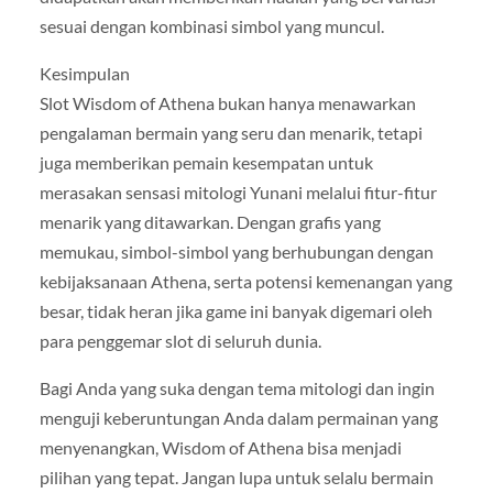
sesuai dengan kombinasi simbol yang muncul.
Kesimpulan
Slot Wisdom of Athena bukan hanya menawarkan
pengalaman bermain yang seru dan menarik, tetapi
juga memberikan pemain kesempatan untuk
merasakan sensasi mitologi Yunani melalui fitur-fitur
menarik yang ditawarkan. Dengan grafis yang
memukau, simbol-simbol yang berhubungan dengan
kebijaksanaan Athena, serta potensi kemenangan yang
besar, tidak heran jika game ini banyak digemari oleh
para penggemar slot di seluruh dunia.
Bagi Anda yang suka dengan tema mitologi dan ingin
menguji keberuntungan Anda dalam permainan yang
menyenangkan, Wisdom of Athena bisa menjadi
pilihan yang tepat. Jangan lupa untuk selalu bermain