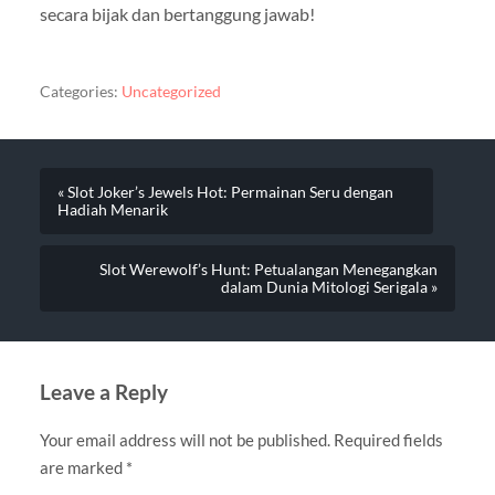
secara bijak dan bertanggung jawab!
Categories:
Uncategorized
« Slot Joker’s Jewels Hot: Permainan Seru dengan
Hadiah Menarik
Slot Werewolf’s Hunt: Petualangan Menegangkan
dalam Dunia Mitologi Serigala »
Leave a Reply
Your email address will not be published.
Required fields
are marked
*