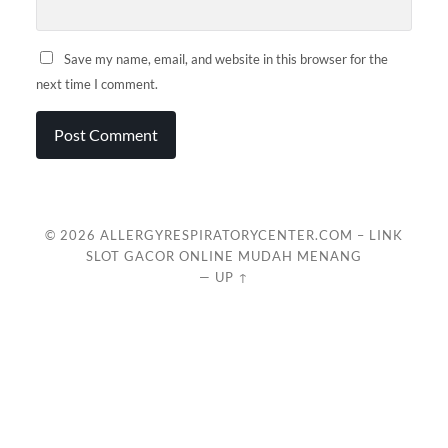
Save my name, email, and website in this browser for the
next time I comment.
© 2026
ALLERGYRESPIRATORYCENTER.COM – LINK
SLOT GACOR ONLINE MUDAH MENANG
—
UP ↑