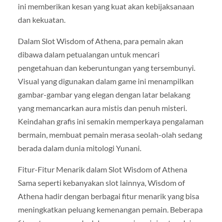
ini memberikan kesan yang kuat akan kebijaksanaan
dan kekuatan.
Dalam Slot Wisdom of Athena, para pemain akan
dibawa dalam petualangan untuk mencari
pengetahuan dan keberuntungan yang tersembunyi.
Visual yang digunakan dalam game ini menampilkan
gambar-gambar yang elegan dengan latar belakang
yang memancarkan aura mistis dan penuh misteri.
Keindahan grafis ini semakin memperkaya pengalaman
bermain, membuat pemain merasa seolah-olah sedang
berada dalam dunia mitologi Yunani.
Fitur-Fitur Menarik dalam Slot Wisdom of Athena
Sama seperti kebanyakan slot lainnya, Wisdom of
Athena hadir dengan berbagai fitur menarik yang bisa
meningkatkan peluang kemenangan pemain. Beberapa