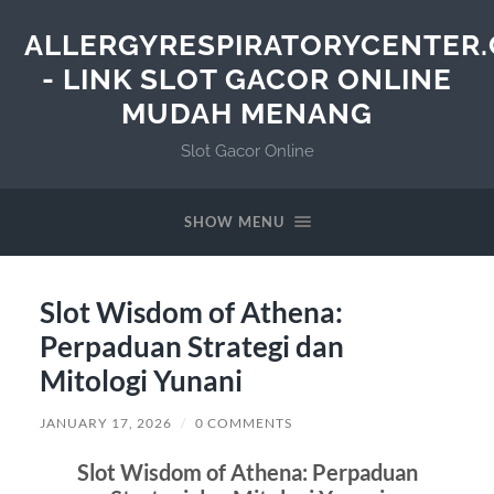
ALLERGYRESPIRATORYCENTER
- LINK SLOT GACOR ONLINE
MUDAH MENANG
Slot Gacor Online
SHOW MENU
Slot Wisdom of Athena:
Perpaduan Strategi dan
Mitologi Yunani
JANUARY 17, 2026
/
0 COMMENTS
Slot Wisdom of Athena: Perpaduan