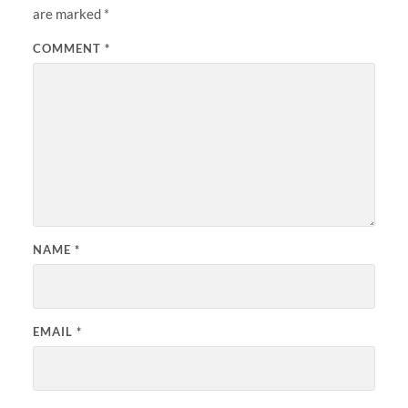
are marked
*
COMMENT
*
NAME
*
EMAIL
*