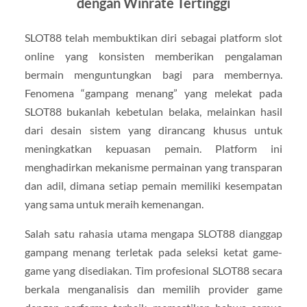
dengan Winrate Tertinggi
SLOT88 telah membuktikan diri sebagai platform slot
online yang konsisten memberikan pengalaman
bermain menguntungkan bagi para membernya.
Fenomena “gampang menang” yang melekat pada
SLOT88 bukanlah kebetulan belaka, melainkan hasil
dari desain sistem yang dirancang khusus untuk
meningkatkan kepuasan pemain. Platform ini
menghadirkan mekanisme permainan yang transparan
dan adil, dimana setiap pemain memiliki kesempatan
yang sama untuk meraih kemenangan.
Salah satu rahasia utama mengapa SLOT88 dianggap
gampang menang terletak pada seleksi ketat game-
game yang disediakan. Tim profesional SLOT88 secara
berkala menganalisis dan memilih provider game