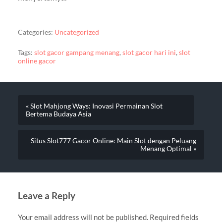
Categories:
Uncategorized
Tags:
slot gacor gampang menang
,
slot gacor hari ini
,
slot
online gacor
« Slot Mahjong Ways: Inovasi Permainan Slot
Bertema Budaya Asia
Situs Slot777 Gacor Online: Main Slot dengan Peluang
Menang Optimal »
Leave a Reply
Your email address will not be published.
Required fields