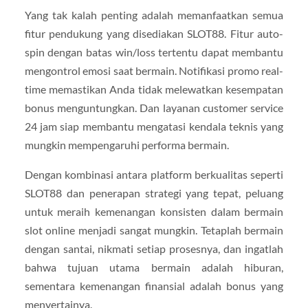
Yang tak kalah penting adalah memanfaatkan semua
fitur pendukung yang disediakan SLOT88. Fitur auto-
spin dengan batas win/loss tertentu dapat membantu
mengontrol emosi saat bermain. Notifikasi promo real-
time memastikan Anda tidak melewatkan kesempatan
bonus menguntungkan. Dan layanan customer service
24 jam siap membantu mengatasi kendala teknis yang
mungkin mempengaruhi performa bermain.
Dengan kombinasi antara platform berkualitas seperti
SLOT88 dan penerapan strategi yang tepat, peluang
untuk meraih kemenangan konsisten dalam bermain
slot online menjadi sangat mungkin. Tetaplah bermain
dengan santai, nikmati setiap prosesnya, dan ingatlah
bahwa tujuan utama bermain adalah hiburan,
sementara kemenangan finansial adalah bonus yang
menyertainya.