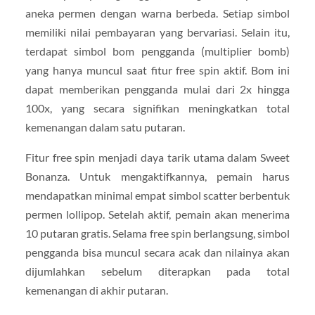
aneka permen dengan warna berbeda. Setiap simbol
memiliki nilai pembayaran yang bervariasi. Selain itu,
terdapat simbol bom pengganda (multiplier bomb)
yang hanya muncul saat fitur free spin aktif. Bom ini
dapat memberikan pengganda mulai dari 2x hingga
100x, yang secara signifikan meningkatkan total
kemenangan dalam satu putaran.
Fitur free spin menjadi daya tarik utama dalam Sweet
Bonanza. Untuk mengaktifkannya, pemain harus
mendapatkan minimal empat simbol scatter berbentuk
permen lollipop. Setelah aktif, pemain akan menerima
10 putaran gratis. Selama free spin berlangsung, simbol
pengganda bisa muncul secara acak dan nilainya akan
dijumlahkan sebelum diterapkan pada total
kemenangan di akhir putaran.