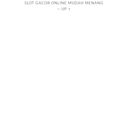
SLOT GACOR ONLINE MUDAH MENANG
—
UP ↑