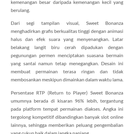
kemenangan besar daripada kemenangan kecil yang
berulang.
Dari segi tampilan visual, Sweet Bonanza
menghadirkan grafis berkualitas tinggi dengan animasi
halus dan efek suara yang menyenangkan. Latar
belakang langit biru cerah dipadukan dengan
pegunungan permen menciptakan suasana bermain
yang santai namun tetap menegangkan. Desain ini
membuat permainan terasa ringan dan tidak
membosankan meskipun dimainkan dalam waktu lama.
Persentase RTP (Return to Player) Sweet Bonanza
umumnya berada di kisaran 96% lebih, tergantung
pada platform tempat permainan diakses. Angka ini
tergolong kompetitif dibandingkan banyak slot online
lainnya, sehingga memberikan peluang pengembalian
yang cukup baik dalam jangka panjang.