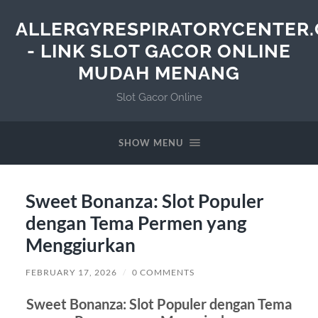
ALLERGYRESPIRATORYCENTER
- LINK SLOT GACOR ONLINE
MUDAH MENANG
Slot Gacor Online
SHOW MENU
Sweet Bonanza: Slot Populer
dengan Tema Permen yang
Menggiurkan
FEBRUARY 17, 2026
/
0 COMMENTS
Sweet Bonanza
: Slot Populer dengan Tema