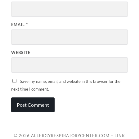
EMAIL
*
WEBSITE
Save my name, email, and website in this browser for the
next time I comment.
© 2026
ALLERGYRESPIRATORYCENTER.COM – LINK