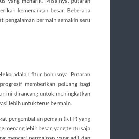
us yang menarik. Misalnya, putaran
berikan kemenangan besar. Beberapa
at pengalaman bermain semakin seru
 Neko
adalah fitur bonusnya. Putaran
 progresif memberikan peluang bagi
r ini dirancang untuk meningkatkan
si lebih untuk terus bermain.
ngkat pengembalian pemain (RTP) yang
ng menang lebih besar, yang tentu saja
ang mencari permainan yang adil dan