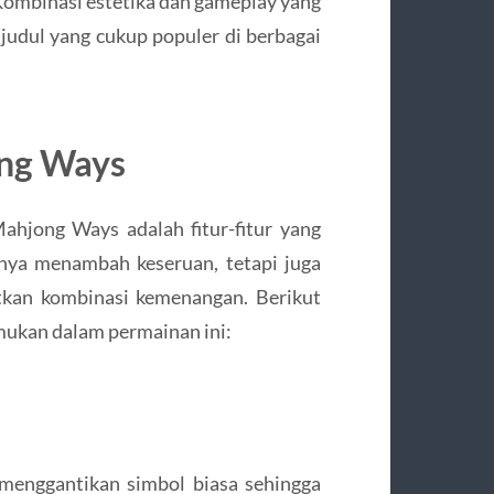
ombinasi estetika dan gameplay yang
udul yang cukup populer di berbagai
ong Ways
hjong Ways adalah fitur-fitur yang
anya menambah keseruan, tetapi juga
tkan kombinasi kemenangan. Berikut
emukan dalam permainan ini:
menggantikan simbol biasa sehingga