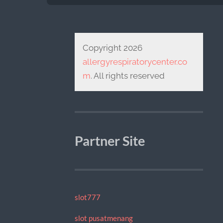
Copyright 2026
allergyrespiratorycenter.co
m
. All rights reserved
Partner Site
slot777
slot pusatmenang