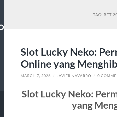
TAG:
BET 2
TORYCENTER.COM
Slot Lucky Neko: Per
Online yang Menghi
MARCH 7, 2026
/
JAVIER NAVARRO
/
0 COMME
Slot Lucky Neko: Perm
yang Meng