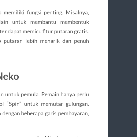
memiliki fungsi penting. Misalnya,
lain untuk membantu membentuk
ter
dapat memicu fitur putaran gratis.
p putaran lebih menarik dan penuh
 Neko
an untuk pemula. Pemain hanya perlu
l “Spin” untuk memutar gulungan.
n dengan beberapa garis pembayaran,