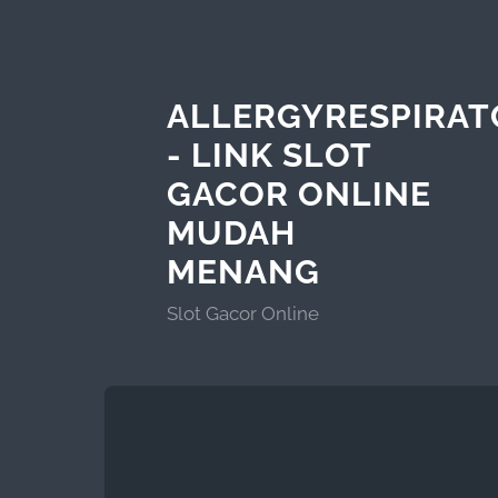
ALLERGYRESPIRA
- LINK SLOT
GACOR ONLINE
MUDAH
MENANG
Slot Gacor Online