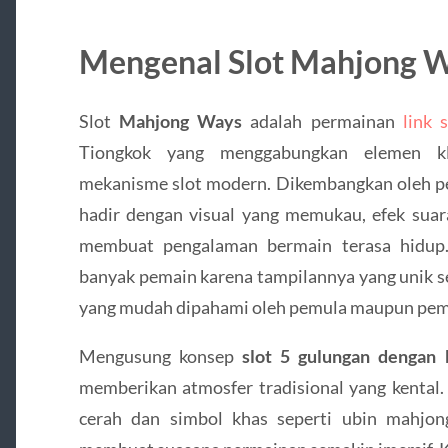
Mengenal Slot Mahjong 
Slot
Mahjong Ways
adalah permainan
link 
Tiongkok yang menggabungkan elemen k
mekanisme slot modern. Dikembangkan oleh pe
hadir dengan visual yang memukau, efek suar
membuat pengalaman bermain terasa hidup
banyak pemain karena tampilannya yang unik s
yang mudah dipahami oleh pemula maupun pem
Mengusung konsep
slot 5 gulungan dengan
memberikan atmosfer tradisional yang kental.
cerah dan simbol khas seperti ubin mahjong,