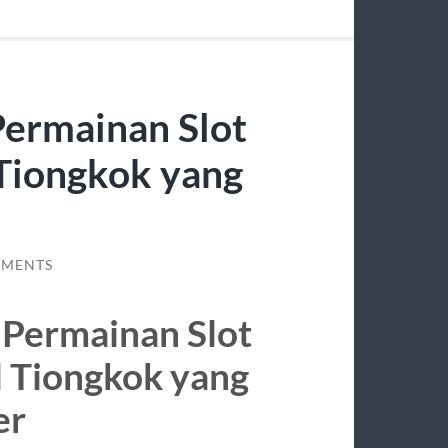
Permainan Slot
 Tiongkok yang
MMENTS
: Permainan Slot
l Tiongkok yang
er