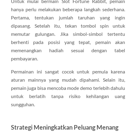
Untuk mulai bermain Slot Fortune Rabbit, pemain
hanya perlu melakukan beberapa langkah sederhana.
Pertama, tentukan jumlah taruhan yang ingin
dipasang. Setelah itu, tekan tombol spin untuk
memutar gulungan. Jika simbol-simbol tertentu
berhenti pada posisi yang tepat, pemain akan
memenangkan hadiah sesuai dengan tabel
pembayaran.
Permainan ini sangat cocok untuk pemula karena
aturan mainnya yang mudah dipahami. Selain itu,
pemain juga bisa mencoba mode demo terlebih dahulu
untuk berlatih tanpa risiko kehilangan uang
sungguhan.
Strategi Meningkatkan Peluang Menang