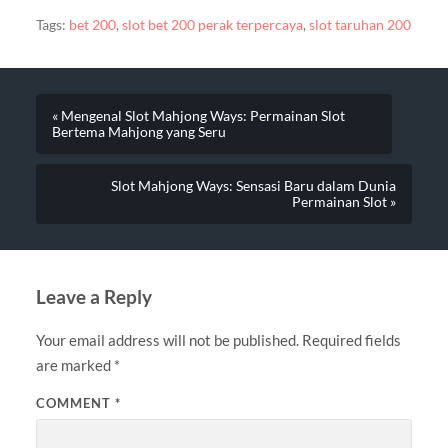
Tags:
bet 200
,
slot bet 200 perak terpercaya
,
slot taruhan 200
« Mengenal Slot Mahjong Ways: Permainan Slot
Bertema Mahjong yang Seru
Slot Mahjong Ways: Sensasi Baru dalam Dunia
Permainan Slot »
Leave a Reply
Your email address will not be published.
Required fields
are marked
*
COMMENT
*