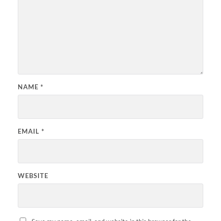
NAME
*
EMAIL
*
WEBSITE