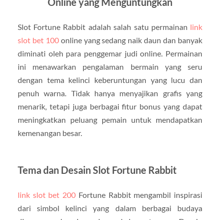
Online yang Menguntungkan
Slot Fortune Rabbit adalah salah satu permainan
link
slot bet 100
online yang sedang naik daun dan banyak
diminati oleh para penggemar judi online. Permainan
ini menawarkan pengalaman bermain yang seru
dengan tema kelinci keberuntungan yang lucu dan
penuh warna. Tidak hanya menyajikan grafis yang
menarik, tetapi juga berbagai fitur bonus yang dapat
meningkatkan peluang pemain untuk mendapatkan
kemenangan besar.
Tema dan Desain Slot Fortune Rabbit
link slot bet 200
Fortune Rabbit mengambil inspirasi
dari simbol kelinci yang dalam berbagai budaya