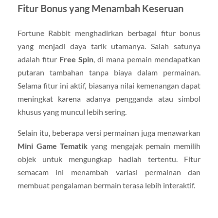
Fitur Bonus yang Menambah Keseruan
Fortune Rabbit menghadirkan berbagai fitur bonus
yang menjadi daya tarik utamanya. Salah satunya
adalah fitur
Free Spin
, di mana pemain mendapatkan
putaran tambahan tanpa biaya dalam permainan.
Selama fitur ini aktif, biasanya nilai kemenangan dapat
meningkat karena adanya pengganda atau simbol
khusus yang muncul lebih sering.
Selain itu, beberapa versi permainan juga menawarkan
Mini Game Tematik
yang mengajak pemain memilih
objek untuk mengungkap hadiah tertentu. Fitur
semacam ini menambah variasi permainan dan
membuat pengalaman bermain terasa lebih interaktif.