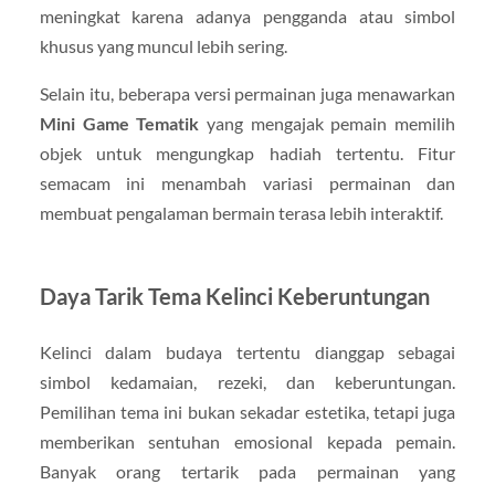
meningkat karena adanya pengganda atau simbol
khusus yang muncul lebih sering.
Selain itu, beberapa versi permainan juga menawarkan
Mini Game Tematik
yang mengajak pemain memilih
objek untuk mengungkap hadiah tertentu. Fitur
semacam ini menambah variasi permainan dan
membuat pengalaman bermain terasa lebih interaktif.
Daya Tarik Tema Kelinci Keberuntungan
Kelinci dalam budaya tertentu dianggap sebagai
simbol kedamaian, rezeki, dan keberuntungan.
Pemilihan tema ini bukan sekadar estetika, tetapi juga
memberikan sentuhan emosional kepada pemain.
Banyak orang tertarik pada permainan yang