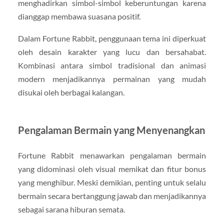
menghadirkan simbol-simbol keberuntungan karena
dianggap membawa suasana positif.
Dalam Fortune Rabbit, penggunaan tema ini diperkuat
oleh desain karakter yang lucu dan bersahabat.
Kombinasi antara simbol tradisional dan animasi
modern menjadikannya permainan yang mudah
disukai oleh berbagai kalangan.
Pengalaman Bermain yang Menyenangkan
Fortune Rabbit menawarkan pengalaman bermain
yang didominasi oleh visual memikat dan fitur bonus
yang menghibur. Meski demikian, penting untuk selalu
bermain secara bertanggung jawab dan menjadikannya
sebagai sarana hiburan semata.