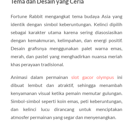
Tema dan Desain yang Ceria
Fortune Rabbit mengangkat tema budaya Asia yang
identik dengan simbol keberuntungan. Kelinci dipilih
sebagai karakter utama karena sering diasosiasikan
dengan kemakmuran, kelimpahan, dan energi positif.
Desain grafisnya menggunakan palet warna emas,
merah, dan pastel yang menghadirkan nuansa meriah
khas perayaan tradisional.
Animasi dalam permainan
slot gacor olympus
ini
dibuat lembut dan atraktif, sehingga menambah
kenyamanan visual ketika pemain memutar gulungan.
Simbol-simbol seperti koin emas, peti keberuntungan,
dan kelinci lucu dirancang untuk menciptakan
atmosfer permainan yang segar dan menyenangkan.