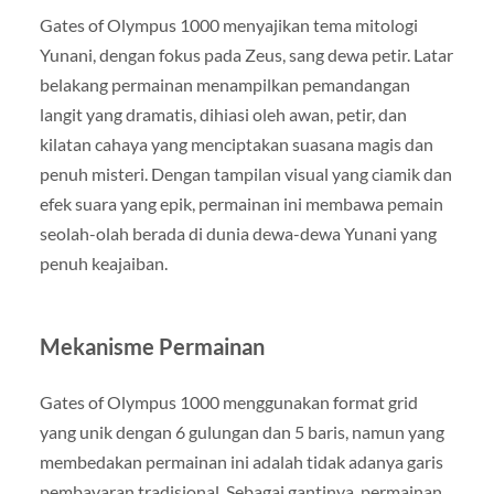
Gates of Olympus 1000 menyajikan tema mitologi
Yunani, dengan fokus pada Zeus, sang dewa petir. Latar
belakang permainan menampilkan pemandangan
langit yang dramatis, dihiasi oleh awan, petir, dan
kilatan cahaya yang menciptakan suasana magis dan
penuh misteri. Dengan tampilan visual yang ciamik dan
efek suara yang epik, permainan ini membawa pemain
seolah-olah berada di dunia dewa-dewa Yunani yang
penuh keajaiban.
Mekanisme Permainan
Gates of Olympus 1000 menggunakan format grid
yang unik dengan 6 gulungan dan 5 baris, namun yang
membedakan permainan ini adalah tidak adanya garis
pembayaran tradisional. Sebagai gantinya, permainan