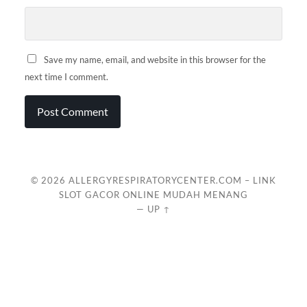
Save my name, email, and website in this browser for the
next time I comment.
© 2026
ALLERGYRESPIRATORYCENTER.COM – LINK
SLOT GACOR ONLINE MUDAH MENANG
—
UP ↑