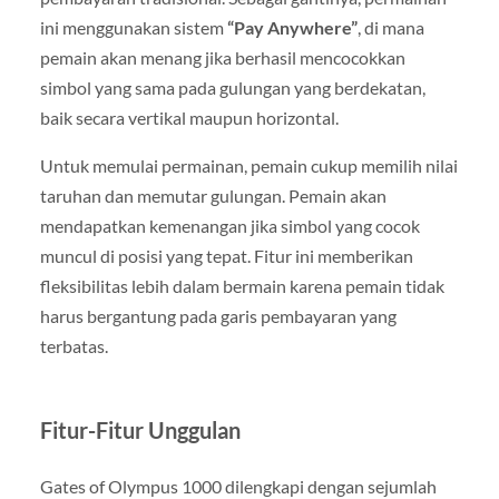
ini menggunakan sistem
“Pay Anywhere”
, di mana
pemain akan menang jika berhasil mencocokkan
simbol yang sama pada gulungan yang berdekatan,
baik secara vertikal maupun horizontal.
Untuk memulai permainan, pemain cukup memilih nilai
taruhan dan memutar gulungan. Pemain akan
mendapatkan kemenangan jika simbol yang cocok
muncul di posisi yang tepat. Fitur ini memberikan
fleksibilitas lebih dalam bermain karena pemain tidak
harus bergantung pada garis pembayaran yang
terbatas.
Fitur-Fitur Unggulan
Gates of Olympus 1000 dilengkapi dengan sejumlah