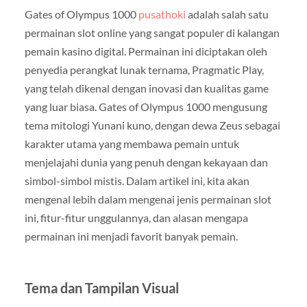
Gates of Olympus 1000
pusathoki
adalah salah satu
permainan slot online yang sangat populer di kalangan
pemain kasino digital. Permainan ini diciptakan oleh
penyedia perangkat lunak ternama, Pragmatic Play,
yang telah dikenal dengan inovasi dan kualitas game
yang luar biasa. Gates of Olympus 1000 mengusung
tema mitologi Yunani kuno, dengan dewa Zeus sebagai
karakter utama yang membawa pemain untuk
menjelajahi dunia yang penuh dengan kekayaan dan
simbol-simbol mistis. Dalam artikel ini, kita akan
mengenal lebih dalam mengenai jenis permainan slot
ini, fitur-fitur unggulannya, dan alasan mengapa
permainan ini menjadi favorit banyak pemain.
Tema dan Tampilan Visual