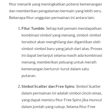
fitur menarik yang meningkatkan potensi kemenangan
dan memberikan pengalaman bermain yang lebih seru.
Beberapa fitur unggulan permainan ini antara lain:
Fitur Tumble
: Setiap kali pemain mendapatkan
kombinasi simbol yang menang, simbol-simbol
tersebut akan menghilang dan digantikan oleh
simbol-simbol baru yang jatuh dari atas. Proses
ini dapat berlanjut selama masih ada kombinasi
menang, memberikan peluang untuk meraih
kemenangan berturut-turut dalam satu
putaran.
Simbol Scatter dan Free Spins
: Simbol Scatter
dalam permainan ini adalah simbol cincin emas,
yang dapat memicu fitur Free Spins jika muncul
dalam jumlah yang cukup. Selama fitur Free