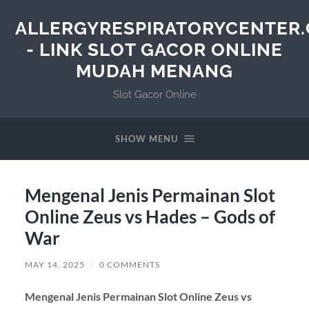
ALLERGYRESPIRATORYCENTER
- LINK SLOT GACOR ONLINE
MUDAH MENANG
Slot Gacor Online
SHOW MENU
Mengenal Jenis Permainan Slot
Online Zeus vs Hades – Gods of
War
MAY 14, 2025
/
0 COMMENTS
Mengenal Jenis Permainan Slot Online Zeus vs