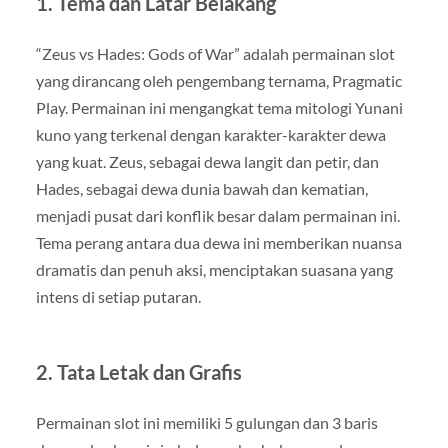
1.
Tema dan Latar Belakang
“Zeus vs Hades: Gods of War” adalah permainan slot
yang dirancang oleh pengembang ternama, Pragmatic
Play. Permainan ini mengangkat tema mitologi Yunani
kuno yang terkenal dengan karakter-karakter dewa
yang kuat. Zeus, sebagai dewa langit dan petir, dan
Hades, sebagai dewa dunia bawah dan kematian,
menjadi pusat dari konflik besar dalam permainan ini.
Tema perang antara dua dewa ini memberikan nuansa
dramatis dan penuh aksi, menciptakan suasana yang
intens di setiap putaran.
2.
Tata Letak dan Grafis
Permainan slot ini memiliki 5 gulungan dan 3 baris