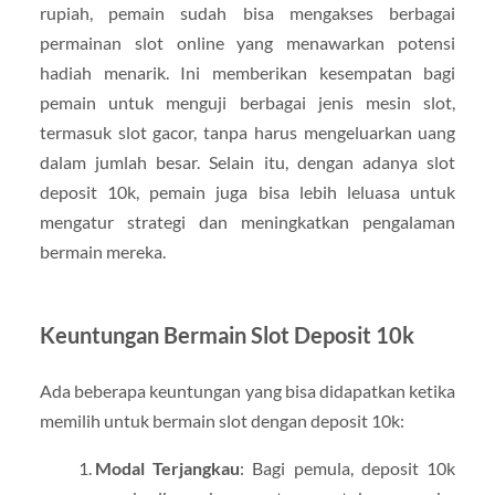
rupiah,
pemain
sudah
bisa
mengakses
berbagai
permainan
slot
online
yang
menawarkan
potensi
hadiah
menarik.
Ini
memberikan
kesempatan
bagi
pemain
untuk
menguji
berbagai
jenis
mesin
slot,
termasuk
slot
gacor,
tanpa
harus
mengeluarkan
uang
dalam
jumlah
besar.
Selain
itu,
dengan
adanya
slot
deposit
10k,
pemain
juga
bisa
lebih
leluasa
untuk
mengatur
strategi
dan
meningkatkan
pengalaman
bermain
mereka.
Keuntungan
Bermain
Slot
Deposit
10k
Ada
beberapa
keuntungan
yang
bisa
didapatkan
ketika
memilih
untuk
bermain
slot
dengan
deposit
10k:
Modal
Terjangkau
:
Bagi
pemula,
deposit
10k