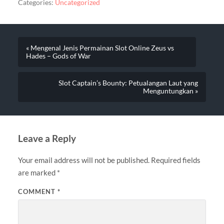
Categories:
Uncategorized
« Mengenal Jenis Permainan Slot Online Zeus vs
Hades – Gods of War
Slot Captain’s Bounty: Petualangan Laut yang
Menguntungkan »
Leave a Reply
Your email address will not be published.
Required fields
are marked
*
COMMENT
*