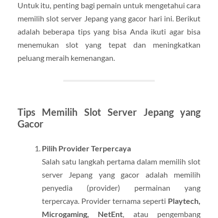
Untuk itu, penting bagi pemain untuk mengetahui cara
memilih slot server Jepang yang gacor hari ini. Berikut
adalah beberapa tips yang bisa Anda ikuti agar bisa
menemukan slot yang tepat dan meningkatkan
peluang meraih kemenangan.
Tips Memilih Slot Server Jepang yang
Gacor
Pilih Provider Terpercaya
Salah satu langkah pertama dalam memilih slot
server Jepang yang gacor adalah memilih
penyedia (provider) permainan yang
terpercaya. Provider ternama seperti
Playtech,
Microgaming, NetEnt
, atau pengembang