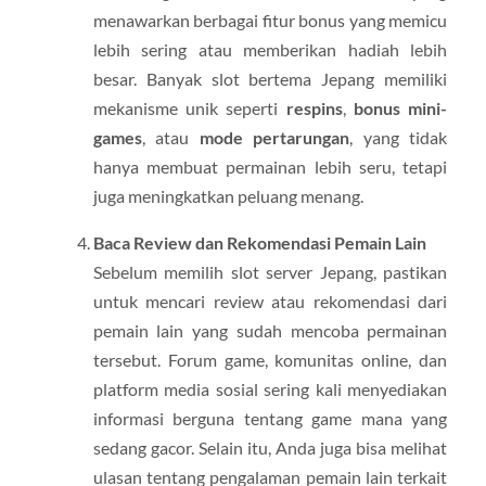
menawarkan berbagai fitur bonus yang memicu
lebih sering atau memberikan hadiah lebih
besar. Banyak slot bertema Jepang memiliki
mekanisme unik seperti
respins
,
bonus mini-
games
, atau
mode pertarungan
, yang tidak
hanya membuat permainan lebih seru, tetapi
juga meningkatkan peluang menang.
Baca Review dan Rekomendasi Pemain Lain
Sebelum memilih slot server Jepang, pastikan
untuk mencari review atau rekomendasi dari
pemain lain yang sudah mencoba permainan
tersebut. Forum game, komunitas online, dan
platform media sosial sering kali menyediakan
informasi berguna tentang game mana yang
sedang gacor. Selain itu, Anda juga bisa melihat
ulasan tentang pengalaman pemain lain terkait