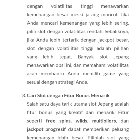
dengan volatilitas tinggi menawarkan
kemenangan besar meski jarang muncul. Jika
Anda mencari kemenangan yang lebih sering,
pilih slot dengan volatilitas rendah. Sebaliknya,
jika Anda lebih tertarik dengan jackpot besar,
slot dengan volatilitas tinggi adalah pilihan
yang lebih tepat. Banyak slot Jepang
menawarkan opsi ini, dan memahami volatilitas
akan membantu Anda memilih game yang
sesuai dengan strategi Anda.
Cari Slot dengan Fitur Bonus Menarik
Salah satu daya tarik utama slot Jepang adalah
fitur bonus yang kreatif dan menarik. Fitur
seperti
free spins
,
wilds
,
multipliers
, dan
jackpot progresif
dapat memberikan peluang
kemenangan lebih besar. Pilihlah slot yang