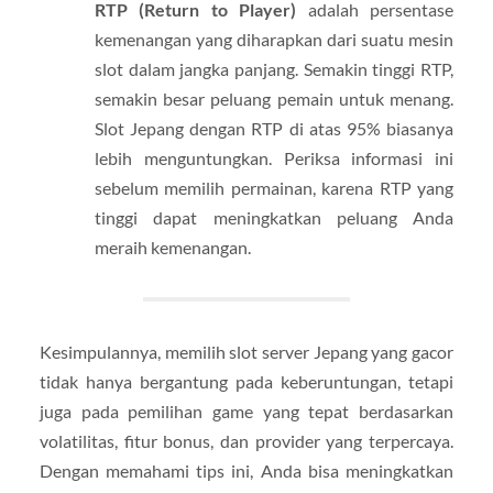
RTP (Return to Player)
adalah persentase
kemenangan yang diharapkan dari suatu mesin
slot dalam jangka panjang. Semakin tinggi RTP,
semakin besar peluang pemain untuk menang.
Slot Jepang dengan RTP di atas 95% biasanya
lebih menguntungkan. Periksa informasi ini
sebelum memilih permainan, karena RTP yang
tinggi dapat meningkatkan peluang Anda
meraih kemenangan.
Kesimpulannya, memilih slot server Jepang yang gacor
tidak hanya bergantung pada keberuntungan, tetapi
juga pada pemilihan game yang tepat berdasarkan
volatilitas, fitur bonus, dan provider yang terpercaya.
Dengan memahami tips ini, Anda bisa meningkatkan