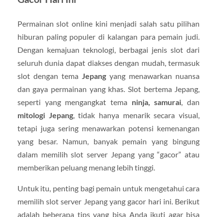
Permainan slot online kini menjadi salah satu pilihan
hiburan paling populer di kalangan para pemain judi.
Dengan kemajuan teknologi, berbagai jenis slot dari
seluruh dunia dapat diakses dengan mudah, termasuk
slot dengan tema
Jepang
yang menawarkan nuansa
dan gaya permainan yang khas. Slot bertema Jepang,
seperti yang mengangkat tema
ninja, samurai
, dan
mitologi Jepang
, tidak hanya menarik secara visual,
tetapi juga sering menawarkan potensi kemenangan
yang besar. Namun, banyak pemain yang bingung
dalam memilih slot server Jepang yang “gacor” atau
memberikan peluang menang lebih tinggi.
Untuk itu, penting bagi pemain untuk mengetahui cara
memilih slot server Jepang yang gacor hari ini. Berikut
adalah beberapa tips yang bisa Anda ikuti agar bisa