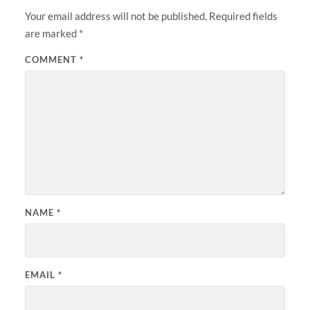
Your email address will not be published.
Required fields
are marked
*
COMMENT
*
NAME
*
EMAIL
*