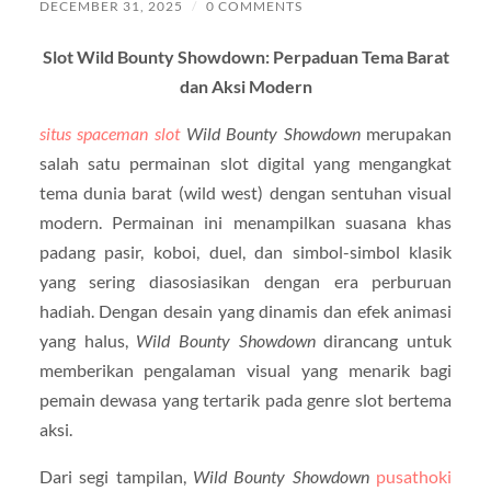
DECEMBER 31, 2025
/
0 COMMENTS
Slot Wild Bounty Showdown: Perpaduan Tema Barat
dan Aksi Modern
situs spaceman slot
Wild Bounty Showdown
merupakan
salah satu permainan slot digital yang mengangkat
tema dunia barat (wild west) dengan sentuhan visual
modern. Permainan ini menampilkan suasana khas
padang pasir, koboi, duel, dan simbol-simbol klasik
yang sering diasosiasikan dengan era perburuan
hadiah. Dengan desain yang dinamis dan efek animasi
yang halus,
Wild Bounty Showdown
dirancang untuk
memberikan pengalaman visual yang menarik bagi
pemain dewasa yang tertarik pada genre slot bertema
aksi.
Dari segi tampilan,
Wild Bounty Showdown
pusathoki