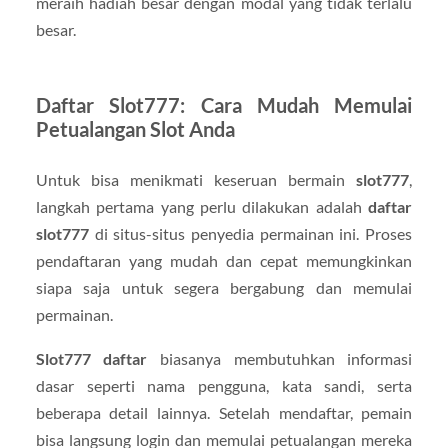
meraih hadiah besar dengan modal yang tidak terlalu
besar.
Daftar Slot777: Cara Mudah Memulai
Petualangan Slot Anda
Untuk bisa menikmati keseruan bermain
slot777
,
langkah pertama yang perlu dilakukan adalah
daftar
slot777
di situs-situs penyedia permainan ini. Proses
pendaftaran yang mudah dan cepat memungkinkan
siapa saja untuk segera bergabung dan memulai
permainan.
Slot777 daftar
biasanya membutuhkan informasi
dasar seperti nama pengguna, kata sandi, serta
beberapa detail lainnya. Setelah mendaftar, pemain
bisa langsung login dan memulai petualangan mereka