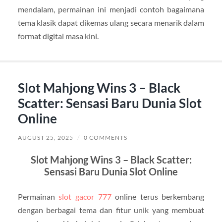
mendalam, permainan ini menjadi contoh bagaimana
tema klasik dapat dikemas ulang secara menarik dalam
format digital masa kini.
Slot Mahjong Wins 3 – Black
Scatter: Sensasi Baru Dunia Slot
Online
AUGUST 25, 2025
/
0 COMMENTS
Slot Mahjong Wins 3 – Black Scatter:
Sensasi Baru Dunia Slot Online
Permainan
slot gacor 777
online terus berkembang
dengan berbagai tema dan fitur unik yang membuat