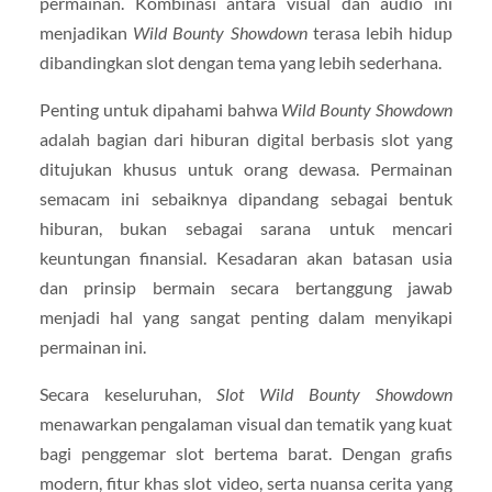
permainan. Kombinasi antara visual dan audio ini
menjadikan
Wild Bounty Showdown
terasa lebih hidup
dibandingkan slot dengan tema yang lebih sederhana.
Penting untuk dipahami bahwa
Wild Bounty Showdown
adalah bagian dari hiburan digital berbasis slot yang
ditujukan khusus untuk orang dewasa. Permainan
semacam ini sebaiknya dipandang sebagai bentuk
hiburan, bukan sebagai sarana untuk mencari
keuntungan finansial. Kesadaran akan batasan usia
dan prinsip bermain secara bertanggung jawab
menjadi hal yang sangat penting dalam menyikapi
permainan ini.
Secara keseluruhan,
Slot Wild Bounty Showdown
menawarkan pengalaman visual dan tematik yang kuat
bagi penggemar slot bertema barat. Dengan grafis
modern, fitur khas slot video, serta nuansa cerita yang