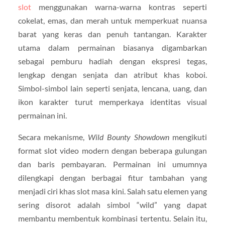
slot
menggunakan warna-warna kontras seperti
cokelat, emas, dan merah untuk memperkuat nuansa
barat yang keras dan penuh tantangan. Karakter
utama dalam permainan biasanya digambarkan
sebagai pemburu hadiah dengan ekspresi tegas,
lengkap dengan senjata dan atribut khas koboi.
Simbol-simbol lain seperti senjata, lencana, uang, dan
ikon karakter turut memperkaya identitas visual
permainan ini.
Secara mekanisme,
Wild Bounty Showdown
mengikuti
format slot video modern dengan beberapa gulungan
dan baris pembayaran. Permainan ini umumnya
dilengkapi dengan berbagai fitur tambahan yang
menjadi ciri khas slot masa kini. Salah satu elemen yang
sering disorot adalah simbol “wild” yang dapat
membantu membentuk kombinasi tertentu. Selain itu,