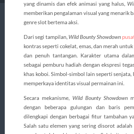
yang dinamis dan efek animasi yang halus,
Wi
memberikan pengalaman visual yang menarik ba
genre slot bertema aksi.
Dari segi tampilan,
Wild Bounty Showdown
pusat
kontras seperti cokelat, emas, dan merah untu
dan penuh tantangan. Karakter utama dala
sebagai pemburu hadiah dengan ekspresi tegas
khas koboi. Simbol-simbol lain seperti senjata, 
memperkaya identitas visual permainan ini.
Secara mekanisme,
Wild Bounty Showdown
me
dengan beberapa gulungan dan baris pem
dilengkapi dengan berbagai fitur tambahan ya
Salah satu elemen yang sering disorot adala