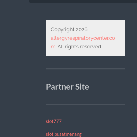
Copyright 2026
allergyrespiratorycenter.co
m
. All rights reserved
Partner Site
slot777
slot pusatmenang