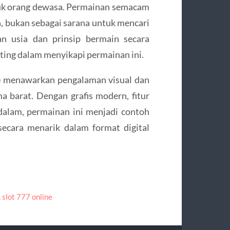
ntuk orang dewasa. Permainan semacam
n, bukan sebagai sarana untuk mencari
an usia dan prinsip bermain secara
ting dalam menyikapi permainan ini.
n
menawarkan pengalaman visual dan
a barat. Dengan grafis modern, fitur
ndalam, permainan ini menjadi contoh
ecara menarik dalam format digital
,
slot 777 online