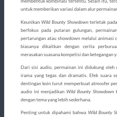
membentuk kombinasi tertentu. Selain itu, ter
untuk memberikan variasi dalam alur permainan
Keunikan
Wild Bounty Showdown
terletak pada
berfokus pada putaran gulungan, permaina
pertarungan atau showdown melalui animasi da
biasanya dikaitkan dengan cerita perburu
merasakan suasana kompetisi dan ketegangan ya
Dari sisi audio, permainan ini didukung oleh
irama yang tegas dan dramatis. Efek suara s
dentingan koin turut memperkuat atmosfer per
audio ini menjadikan
Wild Bounty Showdown
t
dengan tema yang lebih sederhana.
Penting untuk dipahami bahwa
Wild Bounty 