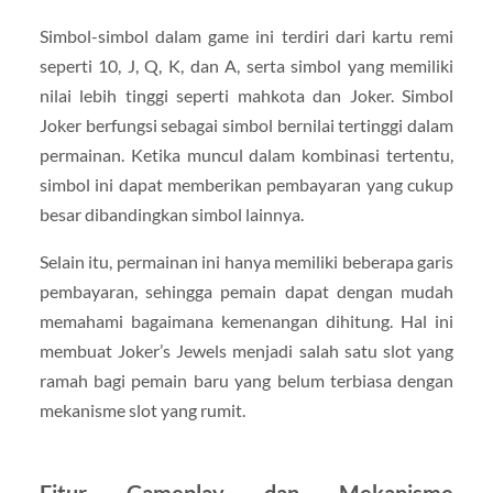
Simbol-simbol dalam game ini terdiri dari kartu remi
seperti 10, J, Q, K, dan A, serta simbol yang memiliki
nilai lebih tinggi seperti mahkota dan Joker. Simbol
Joker berfungsi sebagai simbol bernilai tertinggi dalam
permainan. Ketika muncul dalam kombinasi tertentu,
simbol ini dapat memberikan pembayaran yang cukup
besar dibandingkan simbol lainnya.
Selain itu, permainan ini hanya memiliki beberapa garis
pembayaran, sehingga pemain dapat dengan mudah
memahami bagaimana kemenangan dihitung. Hal ini
membuat Joker’s Jewels menjadi salah satu slot yang
ramah bagi pemain baru yang belum terbiasa dengan
mekanisme slot yang rumit.
Fitur Gameplay dan Mekanisme