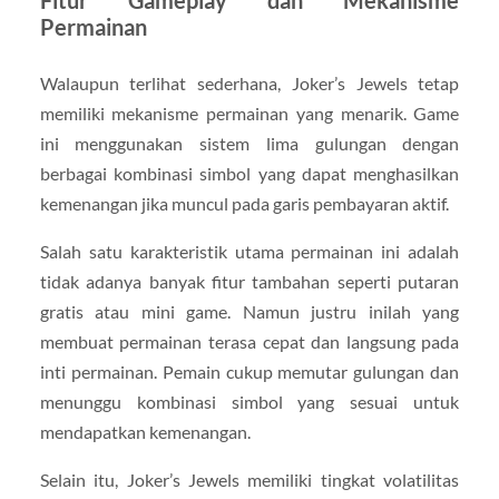
Permainan
Walaupun terlihat sederhana, Joker’s Jewels tetap
memiliki mekanisme permainan yang menarik. Game
ini menggunakan sistem lima gulungan dengan
berbagai kombinasi simbol yang dapat menghasilkan
kemenangan jika muncul pada garis pembayaran aktif.
Salah satu karakteristik utama permainan ini adalah
tidak adanya banyak fitur tambahan seperti putaran
gratis atau mini game. Namun justru inilah yang
membuat permainan terasa cepat dan langsung pada
inti permainan. Pemain cukup memutar gulungan dan
menunggu kombinasi simbol yang sesuai untuk
mendapatkan kemenangan.
Selain itu, Joker’s Jewels memiliki tingkat volatilitas