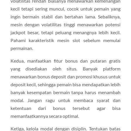
volatilitas rendah biasanya menawarkan kemenangan
kecil tetapi sering muncul, cocok untuk pemain yang
ingin bermain stabil dan bertahan lama. Sebaliknya,
mesin dengan volatilitas tinggi menawarkan potensi
jackpot besar, tetapi peluang menangnya lebih kecil.
Pahami karakteristik mesin slot sebelum memulai
permainan.
Kedua, manfaatkan fitur bonus dan putaran gratis
yang disediakan oleh situs. Banyak platform
menawarkan bonus deposit dan promosi khusus untuk
deposit kecil, sehingga pemain bisa mendapatkan lebih
banyak kesempatan bermain tanpa harus menambah
modal. Jangan ragu untuk membaca syarat dan
ketentuan dari bonus tersebut agar bisa
memanfaatkannya secara optimal.
Ketiga, kelola modal dengan disiplin. Tentukan batas