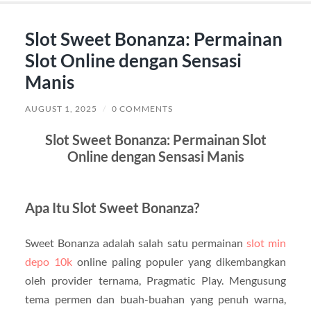
Slot Sweet Bonanza: Permainan
Slot Online dengan Sensasi
Manis
AUGUST 1, 2025
/
0 COMMENTS
Slot Sweet Bonanza: Permainan Slot
Online dengan Sensasi Manis
Apa Itu Slot Sweet Bonanza?
Sweet Bonanza adalah salah satu permainan
slot min
depo 10k
online paling populer yang dikembangkan
oleh provider ternama, Pragmatic Play. Mengusung
tema permen dan buah-buahan yang penuh warna,