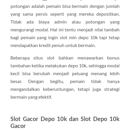
potongan adalah pemain bisa bermain dengan jumlah
yang sama persis seperti yang mereka depositkan.
Tidak ada biaya admin atau potongan yang
mengurangi modal. Hal ini tentu menjadi nilai tambah
bagi pemain yang ingin slot min depo 10k tapi tetap
mendapatkan kredit penuh untuk bermain.
Beberapa situs slot bahkan menawarkan bonus
tambahan ketika melakukan depo 10k, sehingga modal
kecil bisa berubah menjadi peluang menang lebih
besar. Dengan begitu, pemain tidak hanya
mengandalkan keberuntungan, tetapi juga strategi
bermain yang efektif.
Slot Gacor Depo 10k dan Slot Depo 10k
Gacor