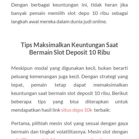
Dengan berbagai keuntungan ini, tidak heran jika
banyak pemain memilih slot depo 10 ribu sebagai
langkah awal mereka dalam dunia judi online.
Tips Maksimalkan Keuntungan Saat
Bermain Slot Deposit 10 Ribu
Meskipun modal yang digunakan kecil, bukan berarti
peluang kemenangan juga kecil. Dengan strategi yang
tepat, pemain tetap dapat memaksimalkan
keuntungan saat bermain slot deposit 10 ribu. Berikut
beberapa tips yang bisa diterapkan untuk
mendapatkan hasil link
situs depo 10k
terbaik:
Pertama, pilihlah mesin slot yang sesuai dengan gaya
bermain dan tingkat volatilitasnya. Mesin slot dengan