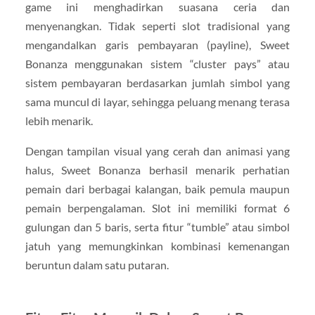
game ini menghadirkan suasana ceria dan
menyenangkan. Tidak seperti slot tradisional yang
mengandalkan garis pembayaran (payline), Sweet
Bonanza menggunakan sistem “cluster pays” atau
sistem pembayaran berdasarkan jumlah simbol yang
sama muncul di layar, sehingga peluang menang terasa
lebih menarik.
Dengan tampilan visual yang cerah dan animasi yang
halus, Sweet Bonanza berhasil menarik perhatian
pemain dari berbagai kalangan, baik pemula maupun
pemain berpengalaman. Slot ini memiliki format 6
gulungan dan 5 baris, serta fitur “tumble” atau simbol
jatuh yang memungkinkan kombinasi kemenangan
beruntun dalam satu putaran.