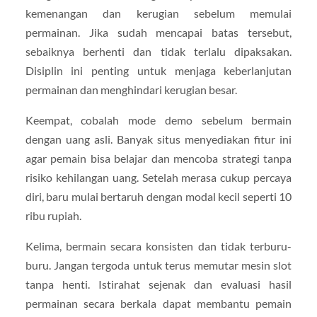
kemenangan dan kerugian sebelum memulai
permainan. Jika sudah mencapai batas tersebut,
sebaiknya berhenti dan tidak terlalu dipaksakan.
Disiplin ini penting untuk menjaga keberlanjutan
permainan dan menghindari kerugian besar.
Keempat, cobalah mode demo sebelum bermain
dengan uang asli. Banyak situs menyediakan fitur ini
agar pemain bisa belajar dan mencoba strategi tanpa
risiko kehilangan uang. Setelah merasa cukup percaya
diri, baru mulai bertaruh dengan modal kecil seperti 10
ribu rupiah.
Kelima, bermain secara konsisten dan tidak terburu-
buru. Jangan tergoda untuk terus memutar mesin slot
tanpa henti. Istirahat sejenak dan evaluasi hasil
permainan secara berkala dapat membantu pemain