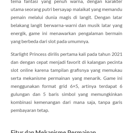
tema fantasi yang penuh warna, dengan karakter
utama seorang putri bersayap malaikat yang memandu
pemain melalui dunia magis di langit. Dengan latar
belakang langit berwarna-warni dan musik latar yang
energik, game ini menawarkan pengalaman bermain
yang berbeda dari slot pada umumnya.
Starlight Princess dirilis pertama kali pada tahun 2021
dan dengan cepat menjadi favorit di kalangan pecinta
slot online karena tampilan grafisnya yang memukau
serta mekanisme permainan yang menarik. Game ini
menggunakan format grid 6×5, artinya terdapat 6
gulungan dan 5 baris simbol yang memungkinkan
kombinasi kemenangan dari mana saja, tanpa garis
pembayaran tetap.
Fitur dan Mekanisme Permainan