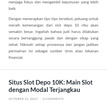
menjaga fokus dan mengambil keputusan yang lebih
baik.
Dengan menerapkan tips-tips tersebut, peluang untuk
meraih kemenangan dari slot depo 10 ribu akan
semakin besar. Ingatlah bahwa judi harus dilakukan
secara bertanggung jawab dan dengan sikap yang
sehat. Nikmati setiap prosesnya dan jangan jadikan
permainan ini sebagai sumber stres atau tekanan
finansial.
Situs Slot Depo 10K: Main Slot
dengan Modal Terjangkau
OCTOBER 31, 2025
/
0 COMMENTS