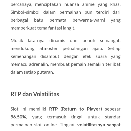
bercahaya, menciptakan nuansa anime yang khas.
Simbol-simbol dalam permainan pun terdiri dari
berbagai batu permata berwarna-warni yang
memperkuat tema fantasi langit.
Musik latarnya dinamis dan penuh semangat,
mendukung atmosfer petualangan ajaib. Setiap
kemenangan disambut dengan efek suara yang
memacu adrenalin, membuat pemain semakin terlibat
dalam setiap putaran.
RTP dan Volatilitas
Slot ini memiliki
RTP (Return to Player)
sebesar
96.50%
, yang termasuk tinggi untuk standar
permainan slot online. Tingkat
volatilitasnya sangat